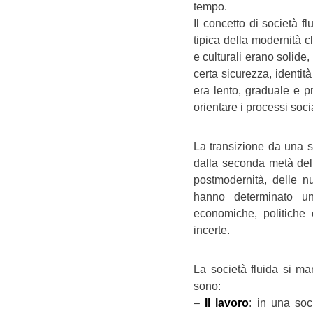
tempo.
Il concetto di società f
tipica della modernità cl
e culturali erano solide,
certa sicurezza, identit
era lento, graduale e pr
orientare i processi socia
La transizione da una s
dalla seconda metà del 
postmodernità, delle 
hanno determinato una
economiche, politiche
incerte.
La società fluida si man
sono:
–
Il lavoro
: in una soc