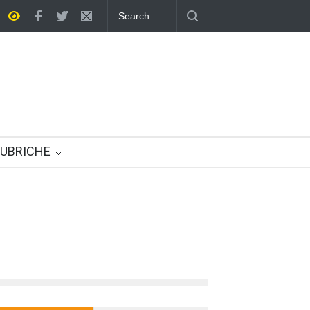
Una società multirazziale e interculturale per tutti
UBRICHE