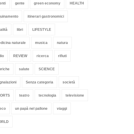
enti
gente
green economy
HEALTH
quinamento
itinerari gastronomici
alità
libri
LIFESTYLE
dicina naturale
musica
natura
dio
REVIEW
ricerca
rifiuti
briche
salute
SCIENCE
gnalazioni
Senza categoria
società
PORTS
teatro
tecnologia
televisione
 eco
un papà nel pallone
viaggi
ORLD