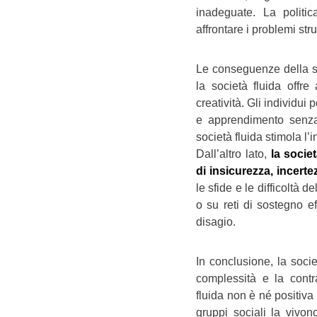
inadeguate. La politi
affrontare i problemi strut
Le conseguenze della soc
la società fluida offre 
creatività. Gli individu
e apprendimento senza 
società fluida stimola l’
Dall’altro lato,
la socie
di insicurezza, incerte
le sfide e le difficoltà d
o su reti di sostegno ef
disagio.
In conclusione, la soci
complessità e la contr
fluida non è né positiva
gruppi sociali la vivon