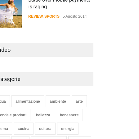
is raging
REVIEW
,
SPORTS
5 Agosto 2014
Review: 4 rugged tablets put
to the test
ideo
WORLD
2 Ottobre 2014
ategorie
Struggling Nuremberg sack
coach Verbeek
HEALTH
15 Novembre 2014
qua
alimentazione
ambiente
arte
iende e prodotti
bellezza
benessere
nema
cucina
cultura
energia