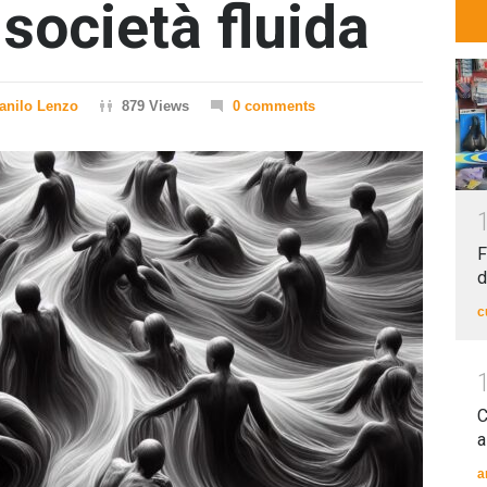
 società fluida
anilo Lenzo
879 Views
0 comments
F
d
c
C
a
a