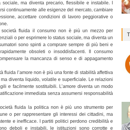
sociale, ma diventa precario, flessibile e instabile. I
arsi continuamente alle esigenze del mercato, cambiare
ssione, accettare condizioni di lavoro peggiorative o
one.
società fluida il consumo non è più un mezzo per
T
enziali o per esprimere lo status sociale, ma diventa un
nsumatori sono spinti a comprare sempre di più beni e
 rapidamente obsoleti o insoddisfacenti. Il consumo
compensare la mancanza di senso e di appagamento
tà fluida l’amore non è più una fonte di stabilità affettiva
ma diventa liquido, volatile e superficiale. Le relazioni
gili e facilmente sostituibili. L’amore diventa un modo
ratificazione immediata senza assumersi responsabilità
ocietà fluida la politica non è più uno strumento per
ne o per rappresentare gli interessi dei cittadini, ma
tente e inefficace. I partiti politici perdono credibilità e
no deboli e instabili, le istituzioni sono corrotte e