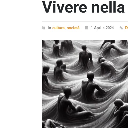
Vivere nella
In
cultura
,
società
1 Aprile 2024
D