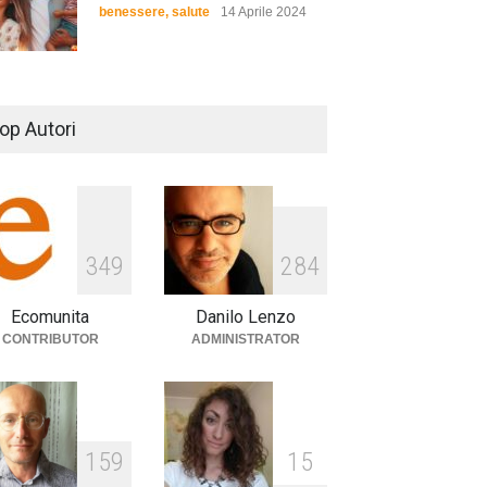
benessere
,
salute
14 Aprile 2024
De Gregori Zalone, storia di
una vera amicizia
op Autori
cultura
,
musica
14 Aprile 2024
E tu hai paura del buio?
3
4
9
2
8
4
cultura
,
società
1 Aprile 2024
Ecomunita
Danilo Lenzo
CONTRIBUTOR
ADMINISTRATOR
1
5
9
1
5