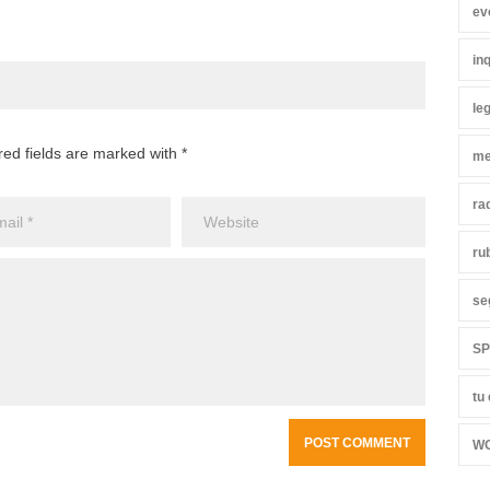
ev
in
leg
red fields are marked with *
me
ra
ru
se
S
tu
W