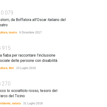
1
0
0
7
9
storri, da Boffalora all’Oscar italiano del
eatro
ultura
,
teatro
6 Dicembre 2017
8
9
1
5
a fiaba per raccontare l’inclusione
ociale delle persone con disabilità
ultura
,
libri
23 Luglio 2018
8
2
7
0
cco lo scoiattolo rosso, tesoro del
arco del Ticino
mbiente
,
natura
31 Luglio 2018