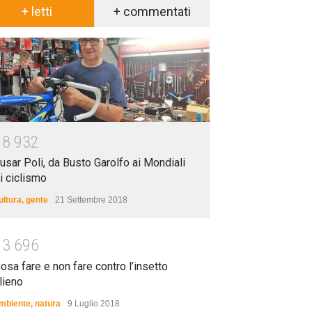
+ letti
+ commentati
1
8
9
3
2
usar Poli, da Busto Garolfo ai Mondiali
i ciclismo
ultura
,
gente
21 Settembre 2018
1
3
6
9
6
osa fare e non fare contro l’insetto
lieno
mbiente
,
natura
9 Luglio 2018