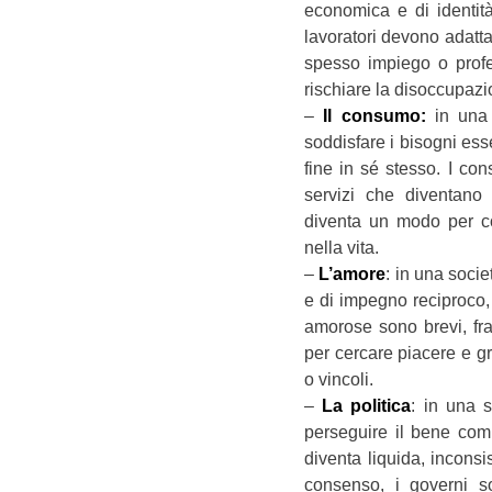
economica e di identità 
lavoratori devono adatt
spesso impiego o profe
rischiare la disoccupazi
–
Il consumo:
in una 
soddisfare i bisogni ess
fine in sé stesso. I co
servizi che diventano
diventa un modo per 
nella vita.
–
L’amore
: in una socie
e di impegno reciproco, 
amorose sono brevi, fra
per cercare piacere e g
o vincoli.
–
La politica
: in una s
perseguire il bene comu
diventa liquida, inconsis
consenso, i governi so