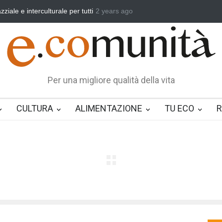
a, vincere la sonnolenza
2 years ago
Un eroe multifunzione nella vita quotidiana
Per una migliore qualità della vita
CULTURA
ALIMENTAZIONE
TU ECO
R