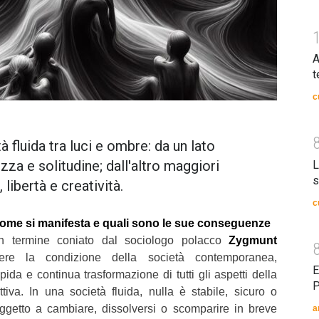
A
t
c
à fluida tra luci e ombre: da un lato
zza e solitudine; dall'altro maggiori
L
s
, libertà e creatività.
c
 come si manifesta e quali sono le sue conseguenze
un termine coniato dal sociologo polacco
Zygmunt
re la condizione della società contemporanea,
E
pida e continua trasformazione di tutti gli aspetti della
P
ttiva. In una società fluida, nulla è stabile, sicuro o
oggetto a cambiare, dissolversi o scomparire in breve
a