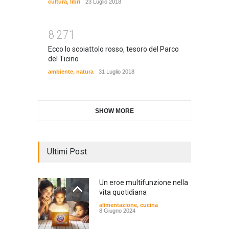
cultura
,
libri
23 Luglio 2018
8
2
7
1
Ecco lo scoiattolo rosso, tesoro del Parco
del Ticino
ambiente
,
natura
31 Luglio 2018
SHOW MORE
Ultimi Post
Un eroe multifunzione nella
vita quotidiana
alimentazione
,
cucina
8 Giugno 2024