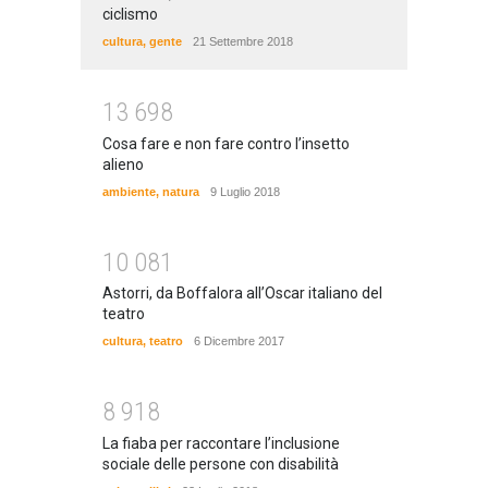
ciclismo
cultura
,
gente
21 Settembre 2018
1
3
6
9
8
Cosa fare e non fare contro l’insetto
alieno
ambiente
,
natura
9 Luglio 2018
1
0
0
8
1
Astorri, da Boffalora all’Oscar italiano del
teatro
cultura
,
teatro
6 Dicembre 2017
8
9
1
8
La fiaba per raccontare l’inclusione
sociale delle persone con disabilità