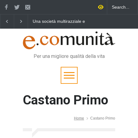
a società multirazziale e
Benedetta primavera,
Un eroe mu
erculturale per tutti
vincere la sonnolenza
vita quoti
Per una migliore qualità della vita
Castano Primo
Home
Castano Primo