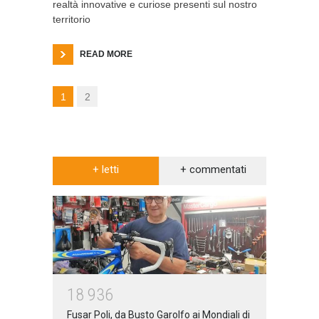
realtà innovative e curiose presenti sul nostro
territorio
READ MORE
1
2
+ letti
+ commentati
1
8
9
3
6
Fusar Poli, da Busto Garolfo ai Mondiali di