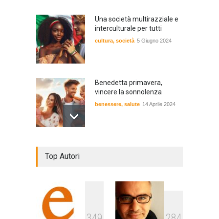
Una società multirazziale e
interculturale per tutti
cultura
,
società
5 Giugno 2024
Benedetta primavera,
vincere la sonnolenza
benessere
,
salute
14 Aprile 2024
De Gregori Zalone, storia di
Top Autori
una vera amicizia
cultura
,
musica
14 Aprile 2024
E tu hai paura del buio?
3
4
9
2
8
4