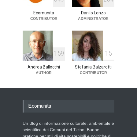
cultura
,
società
1 Aprile 2024
Ecomunita
Danilo Lenzo
CONTRIBUTOR
ADMINISTRATOR
1
5
9
1
5
Andrea Ballocchi
Stefania Balzarotti
AUTHOR
CONTRIBUTOR
E.comunita
Un Blog di informazione culturale, ambientale e
scientifica dei Comuni del Ticino. Buone
pratiche per stili di vita sostenibili e politiche di