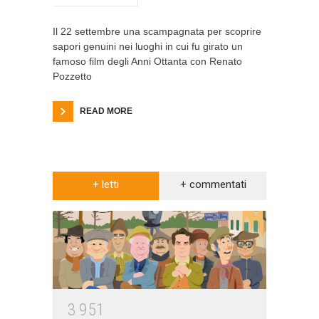
Il 22 settembre una scampagnata per scoprire
sapori genuini nei luoghi in cui fu girato un
famoso film degli Anni Ottanta con Renato
Pozzetto
READ MORE
+ letti
+ commentati
3
9
5
1