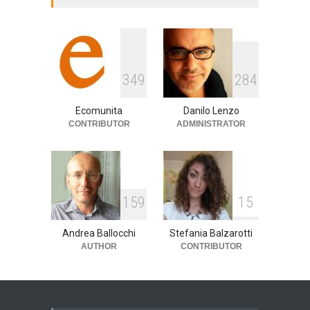
3
4
9
2
8
4
Ecomunita
Danilo Lenzo
CONTRIBUTOR
ADMINISTRATOR
1
5
9
1
5
Andrea Ballocchi
Stefania Balzarotti
AUTHOR
CONTRIBUTOR