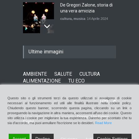
De Gregori Zalone, storia di
una vera amicizia
cultura
,
musica
14 Aprile 2024
E tu hai paura del buio?
Ultime immagini
cultura
,
società
1 Aprile 2024
AMBIENTE
SALUTE
CULTURA
ALIMENTAZIONE
TU ECO
Un eroe multifunzione nella
vita quotidiana
Questo sito o gli strumenti terzi da questo utilizzati si avvalgono di cookie
alimentazione
,
cucina
Top
8 Giugno 2024
necessari al funzionamento ed utili alle finalità illustrate nella cookie policy.
Chiudendo questo banner, scorrendo questa pagina, cliccando su un link o
proseguendo la navigazione in altra maniera, acconsenti all'uso dei cookie. Questo
© Copyright 2016 - Ecomunità -
Powered by Ermes
sito utilizza i cookie per migliorare la tua esperienza. Daremo per scontato che tu
Digital
sia d'accordo, ma puoi annullare l'iscrizione se lo desideri.
Read More
Accept
Decline
Cookie Settings