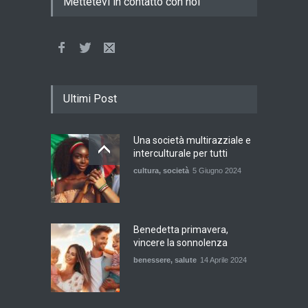
Mettetevi in contatto con noi
Ultimi Post
Una società multirazziale e
interculturale per tutti
cultura
,
società
5 Giugno 2024
Benedetta primavera,
vincere la sonnolenza
benessere
,
salute
14 Aprile 2024