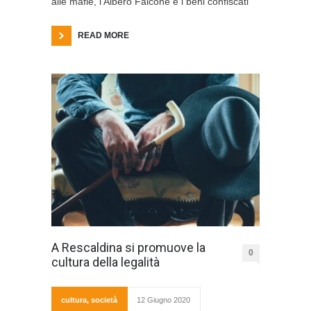
alle mafie, l’Albero Falcone e i beni confiscati
READ MORE
A Rescaldina si promuove la
0
cultura della legalità
cultura
,
società
12 Giugno 2020