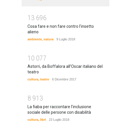
1
3
6
9
6
Cosa fare e non fare contro l’insetto
alieno
ambiente
,
natura
9 Luglio 2018
1
0
0
7
7
Astorri, da Boffalora all’Oscar italiano del
teatro
cultura
,
teatro
6 Dicembre 2017
8
9
1
3
La fiaba per raccontare l’inclusione
sociale delle persone con disabilità
cultura
,
libri
23 Luglio 2018