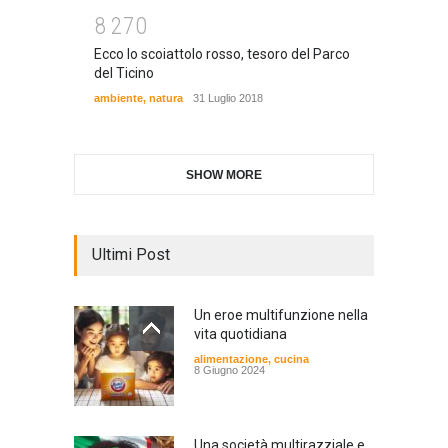
8
2
7
0
Ecco lo scoiattolo rosso, tesoro del Parco
del Ticino
ambiente
,
natura
31 Luglio 2018
SHOW MORE
Ultimi Post
Un eroe multifunzione nella
vita quotidiana
alimentazione
,
cucina
8 Giugno 2024
Una società multirazziale e