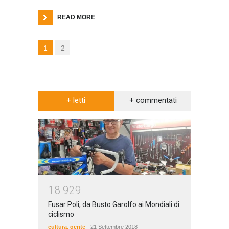
READ MORE
1
2
+ letti
+ commentati
1
8
9
2
9
Fusar Poli, da Busto Garolfo ai Mondiali di
ciclismo
cultura
,
gente
21 Settembre 2018