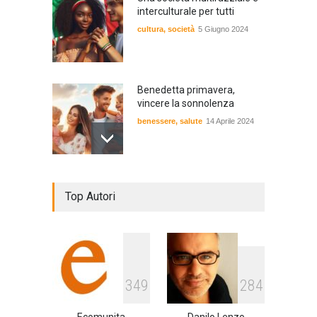
interculturale per tutti
cultura
,
società
5 Giugno 2024
Benedetta primavera,
vincere la sonnolenza
benessere
,
salute
14 Aprile 2024
De Gregori Zalone, storia di
Top Autori
una vera amicizia
cultura
,
musica
14 Aprile 2024
E tu hai paura del buio?
3
4
9
2
8
4
cultura
,
società
1 Aprile 2024