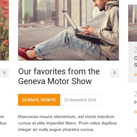
O
Our favorites from the
0
0
S
Geneva Motor Show
SCIENCE
,
SPORTS
22 Novembre 2014
H
S
um
Maecenas mauris elementum, est morbi interdum
ibus
cursus at elite imperdiet libero. Proin odios dapibus
integer an nulla augue pharetra cursus.