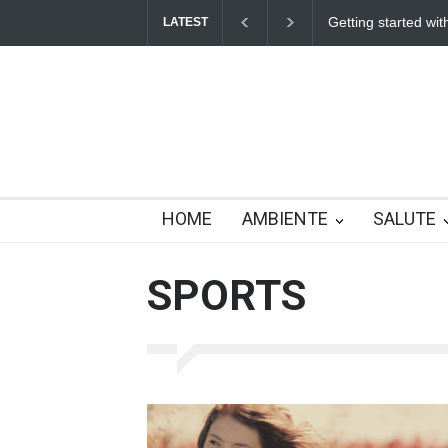
Getting started with mobile games
The wor
LATEST
HOME
AMBIENTE
SALUTE
SPORTS