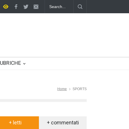
iTunes
UBRICHE
Home
SPORTS
+ letti
+ commentati