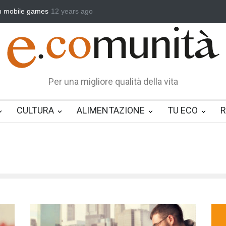
ld’s tiniest drone put to the test
12 years ago
Free episodes and new movies on 
Per una migliore qualità della vita
CULTURA
ALIMENTAZIONE
TU ECO
R