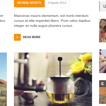
REVIEW
,
SPORTS
5 Agosto 2014
U
um
Maecenas mauris elementum, est morbi interdum
ibus
cursus at elite imperdiet libero. Proin odios dapibus
integer an nulla augue pharetra cursus.
READ MORE