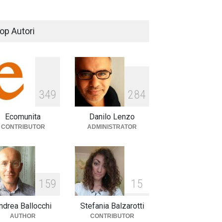
Our favorites from the Geneva
Motor Show
op Autori
SCIENCE
,
SPORTS
22 Novembre 2014
Battle over mobile payments
is raging
349
284
REVIEW
,
SPORTS
5 Agosto 2014
Ecomunita
Danilo Lenzo
CONTRIBUTOR
ADMINISTRATOR
159
15
ndrea Ballocchi
Stefania Balzarotti
AUTHOR
CONTRIBUTOR