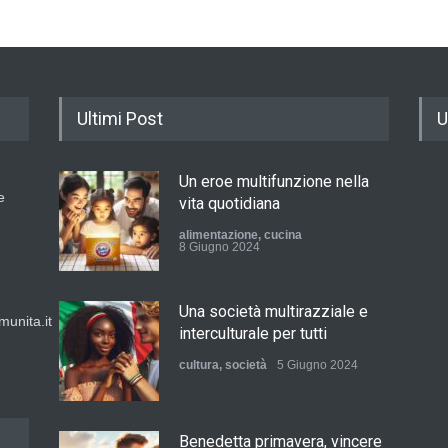
Ultimi Post
U
Un eroe multifunzione nella
e
vita quotidiana
alimentazione
,
cucina
8 Giugno 2024
Una società multirazziale e
unita.it
interculturale per tutti
cultura
,
società
5 Giugno 2024
Benedetta primavera, vincere