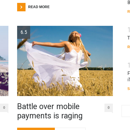
B
READ MORE
R
6.5
T
R
F
i
S
Battle over mobile
0
0
payments is raging