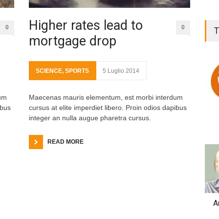
Higher rates lead to
0
0
T
mortgage drop
SCIENCE
,
SPORTS
5 Luglio 2014
um
Maecenas mauris elementum, est morbi interdum
ibus
cursus at elite imperdiet libero. Proin odios dapibus
integer an nulla augue pharetra cursus.
READ MORE
A