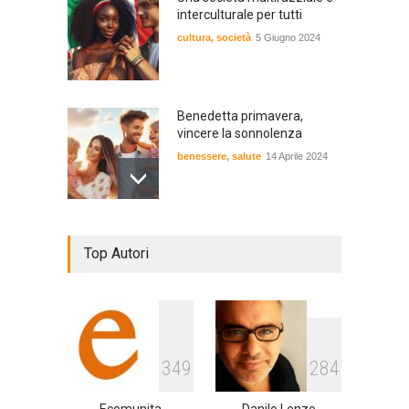
interculturale per tutti
cultura
,
società
5 Giugno 2024
Benedetta primavera,
vincere la sonnolenza
benessere
,
salute
14 Aprile 2024
De Gregori Zalone, storia di
Top Autori
una vera amicizia
cultura
,
musica
14 Aprile 2024
E tu hai paura del buio?
3
4
9
2
8
4
cultura
,
società
1 Aprile 2024