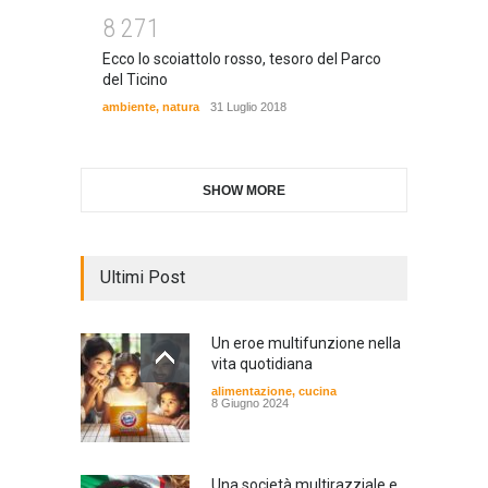
8
2
7
1
Ecco lo scoiattolo rosso, tesoro del Parco
del Ticino
ambiente
,
natura
31 Luglio 2018
SHOW MORE
Ultimi Post
Un eroe multifunzione nella
vita quotidiana
alimentazione
,
cucina
8 Giugno 2024
Una società multirazziale e