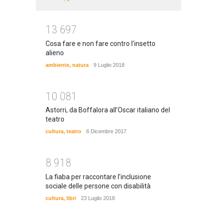
1
3
6
9
7
Cosa fare e non fare contro l’insetto
alieno
ambiente
,
natura
9 Luglio 2018
1
0
0
8
1
Astorri, da Boffalora all’Oscar italiano del
teatro
cultura
,
teatro
6 Dicembre 2017
8
9
1
8
La fiaba per raccontare l’inclusione
sociale delle persone con disabilità
cultura
,
libri
23 Luglio 2018