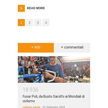
READ MORE
1
2
3
4
+ letti
+ commentati
1
8
9
3
6
Fusar Poli, da Busto Garolfo ai Mondiali di
ciclismo
cultura
,
gente
21 Settembre 2018