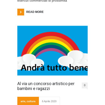
esercizi commerciali di prossimità
READ MORE
Al via un concorso artistico per
0
bambini e ragazzi
arte
,
cultura
6 Aprile 2020