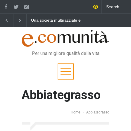
Una società multirazziale e
Benedetta primavera,
Un ero
interculturale per tutti
vincere la sonnolenza
vita q
Per una migliore qualità della vita
Abbiategrasso
Home
Abbiategrasso