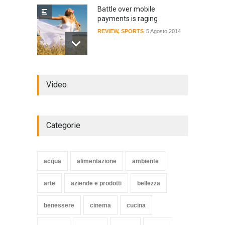
Battle over mobile
payments is raging
REVIEW
,
SPORTS
5 Agosto 2014
Review: 4 rugged tablets put
Video
to the test
WORLD
2 Ottobre 2014
Categorie
Struggling Nuremberg sack
coach Verbeek
acqua
alimentazione
ambiente
HEALTH
15 Novembre 2014
arte
aziende e prodotti
bellezza
benessere
cinema
cucina