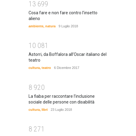
1
3
6
9
9
Cosa fare e non fare contro l’insetto
alieno
ambiente
,
natura
9 Luglio 2018
1
0
0
8
1
Astorri, da Boffalora all’Oscar italiano del
teatro
cultura
,
teatro
6 Dicembre 2017
8
9
2
0
La fiaba per raccontare l’inclusione
sociale delle persone con disabilità
cultura
,
libri
23 Luglio 2018
8
2
7
1