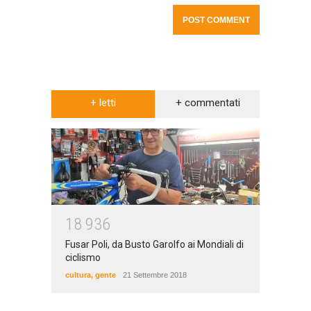
+ letti
+ commentati
1
8
9
3
6
Fusar Poli, da Busto Garolfo ai Mondiali di
ciclismo
cultura
,
gente
21 Settembre 2018