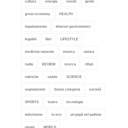
cultura
energia
eventi
gente
green economy
HEALTH
inquinamento
itinerari gastronomici
legalità
libri
LIFESTYLE
medicina naturale
musica
natura
radio
REVIEW
ricerca
rifiuti
rubriche
salute
SCIENCE
segnalazioni
Senza categoria
società
SPORTS
teatro
tecnologia
televisione
tu eco
un papà nel pallone
viaggi
WORLD