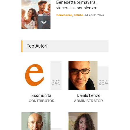
Benedetta primavera,
vincere la sonnolenza
benessere
,
salute
14 Aprile 2024
De Gregori Zalone, storia di
Top Autori
una vera amicizia
cultura
,
musica
14 Aprile 2024
E tu hai paura del buio?
3
4
9
2
8
4
cultura
,
società
1 Aprile 2024
Ecomunita
Danilo Lenzo
CONTRIBUTOR
ADMINISTRATOR