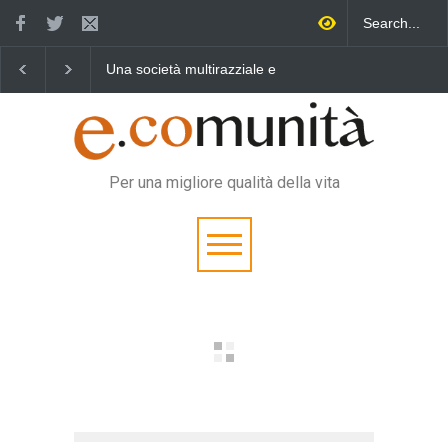
 società multirazziale e
Benedetta primavera,
Un eroe mul
rculturale per tutti
vincere la sonnolenza
vita quotid
Per una migliore qualità della vita