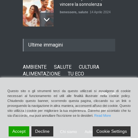
vincere la sonnolenza
benessere
,
salute
14 Aprile 2024
De Gregori Zalone, storia di
Ultime immagini
una vera amicizia
cultura
,
musica
14 Aprile 2024
AMBIENTE
SALUTE
CULTURA
ALIMENTAZIONE
TU ECO
E tu hai paura del buio?
cultura
,
società
1 Aprile 2024
Questo sito o gli strumenti terzi da questo utilizzati si avvalgono di cookie
Top
necessari al funzionamento ed utili alle finalità illustrate nella cookie policy.
Chiudendo questo banner, scorrendo questa pagina, cliccando su un link o
proseguendo la navigazione in altra maniera, acconsenti all'uso dei cookie. Questo
© Copyright 2016 - Ecomunità -
Powered by Ermes
sito utilizza i cookie per migliorare la tua esperienza. Daremo per scontato che tu
Digital
sia d'accordo, ma puoi annullare l'iscrizione se lo desideri.
Read More
Accept
Decline
Cookie Settings
Chi siamo
Autori
Contatti