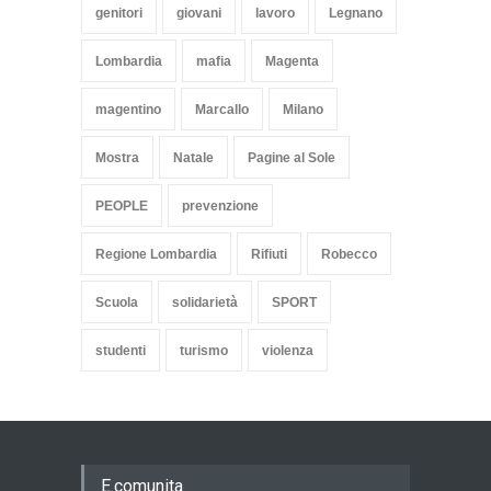
genitori
giovani
lavoro
Legnano
Lombardia
mafia
Magenta
magentino
Marcallo
Milano
Mostra
Natale
Pagine al Sole
PEOPLE
prevenzione
Regione Lombardia
Rifiuti
Robecco
Scuola
solidarietà
SPORT
studenti
turismo
violenza
E.comunita