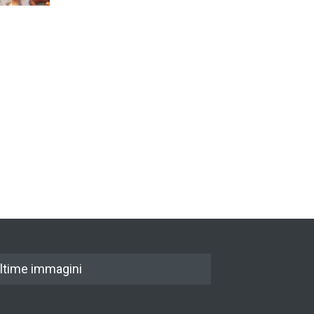
De Gregori Zalone, storia di
una vera amicizia
cultura
,
musica
14 Aprile 2024
E tu hai paura del buio?
cultura
,
società
1 Aprile 2024
ltime immagini