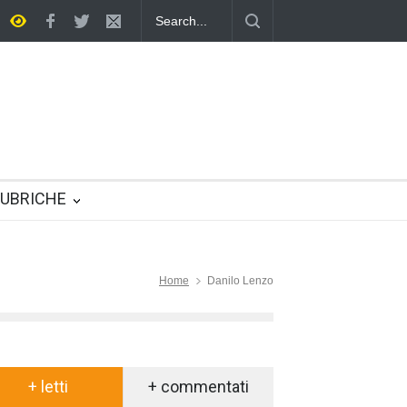
ltifunzione nella vita quotidiana
UBRICHE
Home
Danilo Lenzo
+ letti
+ commentati