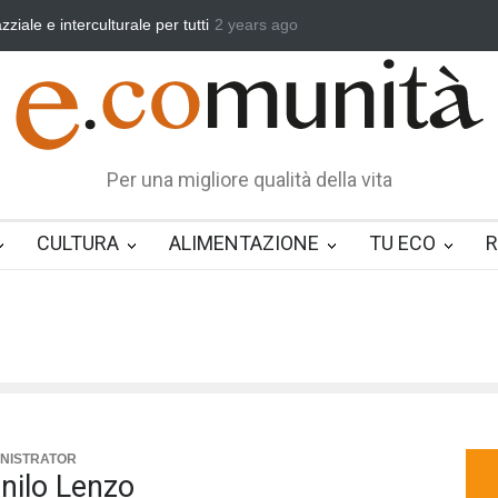
e per tutti
Benedetta primavera, vincere la sonnolenza
2 years ago
Un eroe mu
Per una migliore qualità della vita
CULTURA
ALIMENTAZIONE
TU ECO
R
NISTRATOR
nilo Lenzo