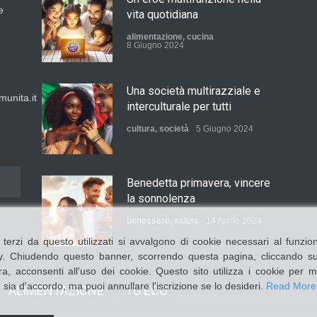
e
vita quotidiana
alimentazione
,
cucina
8 Giugno 2024
Una società multirazziale e
unita.it
interculturale per tutti
cultura
,
società
5 Giugno 2024
Benedetta primavera, vincere
la sonnolenza
benessere
,
salute
14 Aprile 2024
 terzi da questo utilizzati si avvalgono di cookie necessari al funziona
licy. Chiudendo questo banner, scorrendo questa pagina, cliccando 
a, acconsenti all'uso dei cookie. Questo sito utilizza i cookie per m
De Gregori Zalone, storia di
ia d'accordo, ma puoi annullare l'iscrizione se lo desideri.
Read More
ALIMENTAZIONE
TU ECO
una vera amicizia
cultura
,
musica
14 Aprile 2024