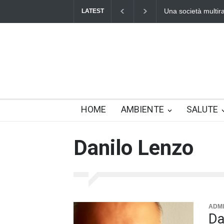
Una società multirazziale e intercultural
LATEST
HOME
AMBIENTE
SALUTE
Danilo Lenzo
ADMI
Da