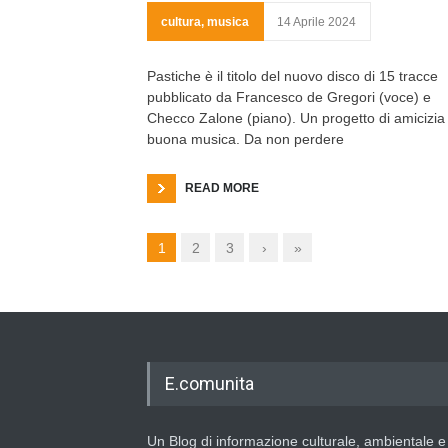
cultura
,
musica
14 Aprile 2024
Pastiche è il titolo del nuovo disco di 15 tracce
pubblicato da Francesco de Gregori (voce) e
Checco Zalone (piano). Un progetto di amicizia
buona musica. Da non perdere
READ MORE
1
2
3
›
»
E.comunita
Un Blog di informazione culturale, ambientale e