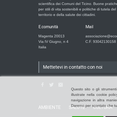
scientifica dei Comuni del Ticino. Buone pratich
per stili di vita sostenibili e politiche di tutela del
territorio e della salute dei cittadini.
E.comunità
Mail
Magenta 20013
associazione@ecom
Via IV Giugno, n 4
C.F. 93042130158
Italia
Mettetevi in contatto con noi
Questo sito o gli strumenti
illustrate nella cookie po
navigazione in altra manier
Daremo per scontato che tu s
AMBIENTE
SALUTE
CULTURA