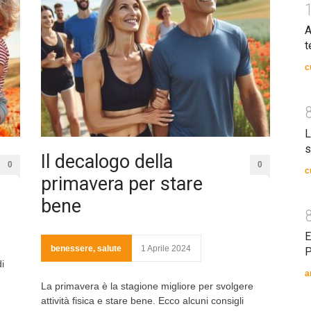
A
t
c
L
s
Il decalogo della
0
0
c
primavera per stare
bene
E
benessere
,
salute
1 Aprile 2024
P
i
a
La primavera è la stagione migliore per svolgere
attività fisica e stare bene. Ecco alcuni consigli