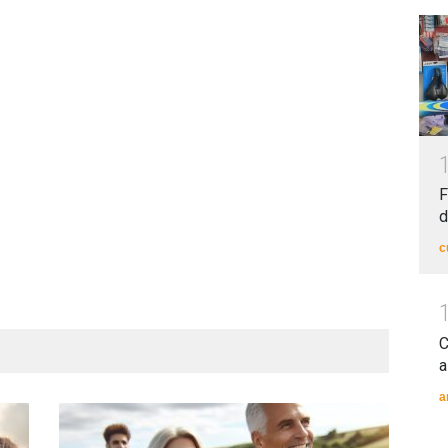
F
d
c
C
a
a