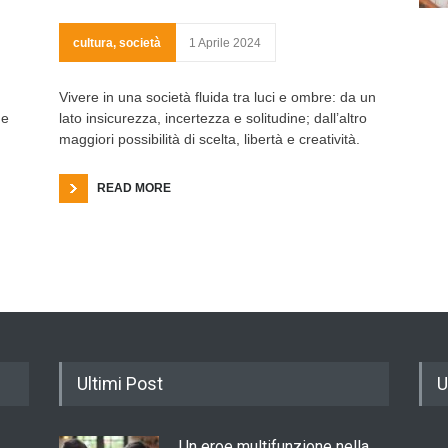
cultura
,
società
1 Aprile 2024
Vivere in una società fluida tra luci e ombre: da un
 e
lato insicurezza, incertezza e solitudine; dall’altro
maggiori possibilità di scelta, libertà e creatività.
READ MORE
Ultimi Post
U
Un eroe multifunzione nella