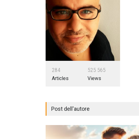
2
8
4
5
2
5
5
6
5
Articles
Views
Post dell'autore