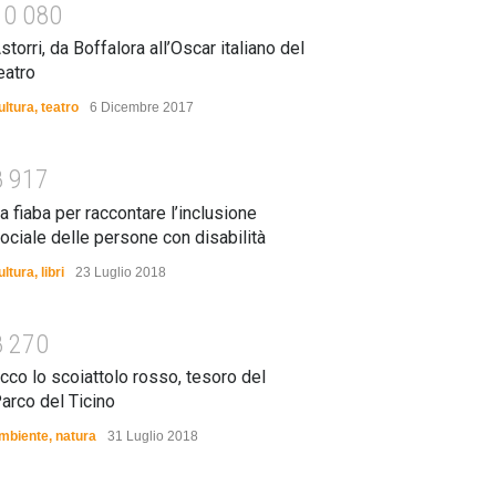
1
0
0
8
0
storri, da Boffalora all’Oscar italiano del
eatro
ultura
,
teatro
6 Dicembre 2017
8
9
1
7
a fiaba per raccontare l’inclusione
ociale delle persone con disabilità
ultura
,
libri
23 Luglio 2018
8
2
7
0
cco lo scoiattolo rosso, tesoro del
arco del Ticino
mbiente
,
natura
31 Luglio 2018