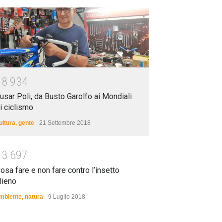
1
8
9
3
4
usar Poli, da Busto Garolfo ai Mondiali
i ciclismo
ultura
,
gente
21 Settembre 2018
1
3
6
9
7
osa fare e non fare contro l’insetto
lieno
mbiente
,
natura
9 Luglio 2018