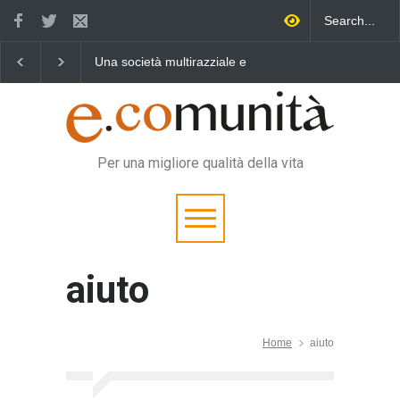
Una società multirazziale e
Benedetta primavera,
Un 
interculturale per tutti
vincere la sonnolenza
vit
Per una migliore qualità della vita
aiuto
Home
aiuto