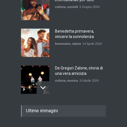
cultura
,
società
5 Giugno 2024
Benedetta primavera,
vincere la sonnolenza
benessere
,
salute
14 Aprile 2024
De Gregori Zalone, storia di
una vera amicizia
cultura
,
musica
14 Aprile 2024
E tu hai paura del buio?
Ultime immagini
cultura
,
società
1 Aprile 2024