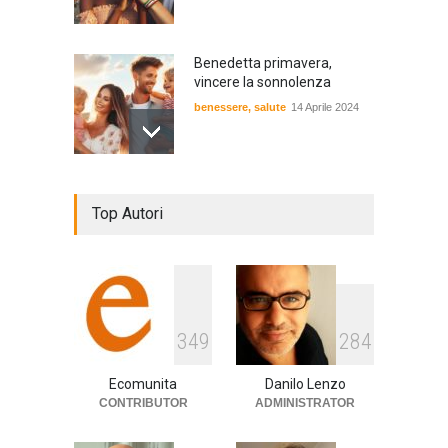
Benedetta primavera,
vincere la sonnolenza
benessere
,
salute
14 Aprile 2024
De Gregori Zalone, storia di
Top Autori
una vera amicizia
cultura
,
musica
14 Aprile 2024
E tu hai paura del buio?
349
284
cultura
,
società
1 Aprile 2024
Ecomunita
Danilo Lenzo
CONTRIBUTOR
ADMINISTRATOR