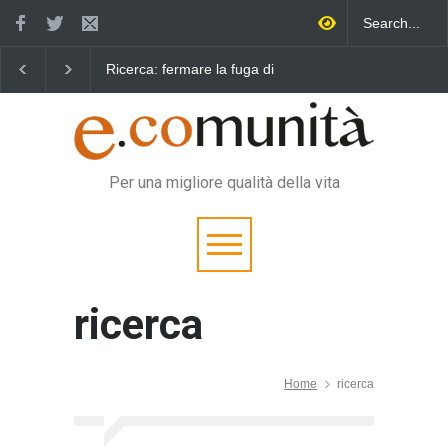
erca: fermare la fuga di
Robot in medicina, primato
La prevenzi
elli è possibile
della Lombardia
immagini e
Per una migliore qualità della vita
ricerca
Home
ricerca