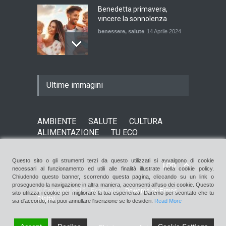
Benedetta primavera,
vincere la sonnolenza
benessere
,
salute
14 Aprile 2024
De Gregori Zalone, storia di
Ultime immagini
una vera amicizia
cultura
,
musica
14 Aprile 2024
AMBIENTE
SALUTE
CULTURA
ALIMENTAZIONE
TU ECO
E tu hai paura del buio?
cultura
,
società
1 Aprile 2024
Questo sito o gli strumenti terzi da questo utilizzati si avvalgono di cookie
Top
necessari al funzionamento ed utili alle finalità illustrate nella cookie policy.
Chiudendo questo banner, scorrendo questa pagina, cliccando su un link o
proseguendo la navigazione in altra maniera, acconsenti all'uso dei cookie. Questo
© Copyright 2016 - Ecomunità -
Powered by Ermes
sito utilizza i cookie per migliorare la tua esperienza. Daremo per scontato che tu
Digital
sia d'accordo, ma puoi annullare l'iscrizione se lo desideri.
Read More