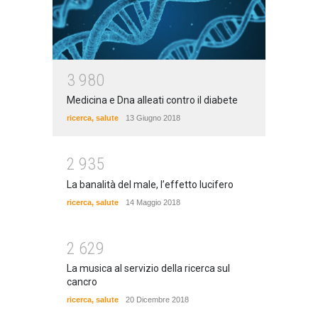
3
9
8
0
Medicina e Dna alleati contro il diabete
ricerca
,
salute
13 Giugno 2018
2
9
3
5
La banalità del male, l’effetto lucifero
ricerca
,
salute
14 Maggio 2018
2
6
2
9
La musica al servizio della ricerca sul
cancro
ricerca
,
salute
20 Dicembre 2018