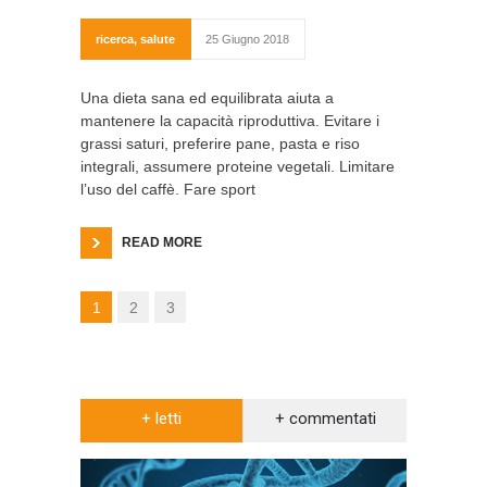
ricerca
,
salute
25 Giugno 2018
Una dieta sana ed equilibrata aiuta a
mantenere la capacità riproduttiva. Evitare i
grassi saturi, preferire pane, pasta e riso
integrali, assumere proteine vegetali. Limitare
l’uso del caffè. Fare sport
READ MORE
1
2
3
+ letti
+ commentati