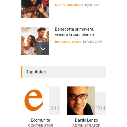
cultura
,
società
5 Giugno 2024
Benedetta primavera,
vincere la sonnolenza
benessere
,
salute
14 Aprile 2024
De Gregori Zalone, storia di
Top Autori
una vera amicizia
cultura
,
musica
14 Aprile 2024
E tu hai paura del buio?
349
284
cultura
,
società
1 Aprile 2024
Ecomunita
Danilo Lenzo
CONTRIBUTOR
ADMINISTRATOR