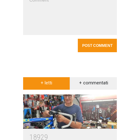
+ letti
+ commentati
18929