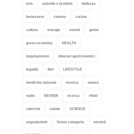
arte
aziende e prodotti
bellezza
benessere
cinema
cucina
cultura
energia
eventi
gente
green economy
HEALTH
inquinamento
itinerari gastronomici
legalità
libri
LIFESTYLE
medicina naturale
musica
natura
radio
REVIEW
ricerca
rifiuti
rubriche
salute
SCIENCE
segnalazioni
Senza categoria
società