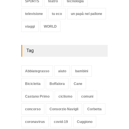
SPORTS
teatro
tecnologia
televisione
tu eco
un papà nel pallone
viaggi
WORLD
Tag
Abbiategrasso
aiuto
bambini
Bicicletta
Boffalora
Cane
Castano Primo
ciclismo
comuni
concorso
Consorzio Navigli
Corbetta
coronavirus
covid-19
Cuggiono