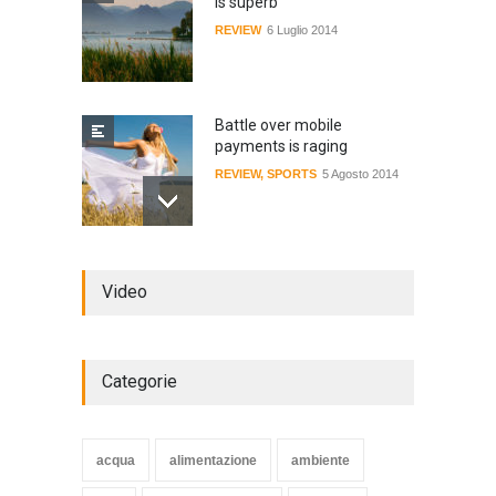
is superb
REVIEW
6 Luglio 2014
Battle over mobile
payments is raging
REVIEW
,
SPORTS
5 Agosto 2014
Review: 4 rugged tablets put
Video
to the test
WORLD
2 Ottobre 2014
Categorie
Struggling Nuremberg sack
coach Verbeek
acqua
alimentazione
ambiente
HEALTH
15 Novembre 2014