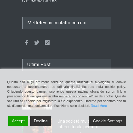
C.F. 93042130158
Mettetevi in contatto con noi
Ultimi Post
Un eroe multifunzione nella
Questo sito o gli strumenti terzi da questo utilizzati si avvalgono di cookie
necessari al funzionamento ed utili alle finalità illustrate nella cookie policy.
vita quotidiana
Chiudendo questo banner, scorrendo questa pagina, cliccando su un link o
alimentazione
,
cucina
proseguendo la navigazione in altra maniera, acconsenti all'uso dei cookie. Questo
8 Giugno 2024
sito utilizza i cookie per migliorare la tua esperienza. Daremo per scontato che tu
sia d'accordo, ma puoi annullare l'iscrizione se lo desideri.
Read More
Accept
Decline
Cookie Settings
Una società multirazziale e
interculturale per tutti