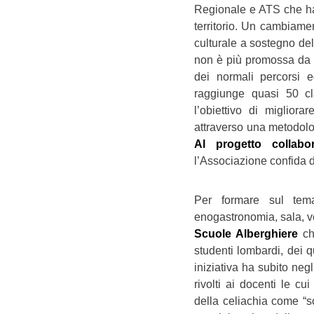
Regionale e ATS che ha
territorio. Un cambiame
culturale a sostegno dell
non è più promossa da un
dei normali percorsi e
raggiunge quasi 50 cla
l’obiettivo di miglior
attraverso una metodolog
Al progetto collabo
l’Associazione confida d
Per formare sul tema 
enogastronomia, sala, ve
Scuole Alberghiere
ch
studenti lombardi, dei 
iniziativa ha subito negl
rivolti ai docenti le c
della celiachia come “sc