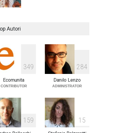
De Gregori Zalone, storia di
una vera amicizia
op Autori
cultura
,
musica
14 Aprile 2024
E tu hai paura del buio?
349
284
cultura
,
società
1 Aprile 2024
Ecomunita
Danilo Lenzo
CONTRIBUTOR
ADMINISTRATOR
159
15