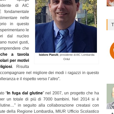
sidente di AIC
 fondamentale
limentare nelle
prio in questo
T
 sperimentano le
ori dal nucleo
ano nuovi gusti,
omprendere che
che a tavola
Isidoro Piarulli
, presidente di AIC Lombardia
Onlul
lari per motivi
ligiosi
. Risulta
accompagnare nel migliore dei modi i ragazzi in questo
leranza e il rispetto verso l’altro”.
ato “
In fuga dal glutine
” nel 2007, un progetto che ha
per un totale di più di 7000 bambini. Nel 2014 si è
lutine…” in seguito alla collaborazione creatasi con
ute della Regione Lombardia, MIUR Ufficio Scolastico