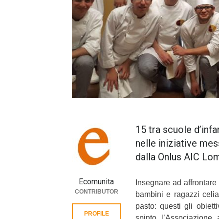
15 tra scuole d’infan
nelle iniziative me
dalla Onlus AIC Lom
Ecomunita
Insegnare ad affrontare
CONTRIBUTOR
bambini e ragazzi celia
pasto: questi gli obiet
PROFILE
spinto l’Associazione