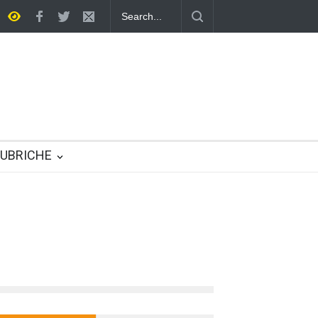
Una società multirazziale e interculturale per tutti
UBRICHE