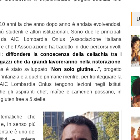
U
re 10 anni fa che anno dopo anno è andata evolvendosi,
studenti e attori istituzionali. Sono due le principali
e da AIC Lombardia Onlus (Associazione Italiana
e che l’Associazione ha tradotto in due percorsi rivolti
vi:
diffondere la conoscenza della celiachia tra i
gazzi che da grandi lavoreranno nella ristorazione
.
ma è stato sviluppato “
Non solo glutine…
”, progetto
’infanzia e a quelle primarie mentre, per fronteggiare la
 AIC Lombardia Onlus tengono lezioni negli Istituti
che gli aspiranti chef, maître e camerieri possano, in
 gluten free a 5 stelle.
 tematiche che
 e, in senso più
entare è uno dei
ettivi – spiega