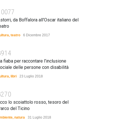
10077
storri, da Boffalora all’Oscar italiano del
eatro
ultura
,
teatro
6 Dicembre 2017
8914
a fiaba per raccontare l’inclusione
ociale delle persone con disabilità
ultura
,
libri
23 Luglio 2018
8270
cco lo scoiattolo rosso, tesoro del
arco del Ticino
mbiente
,
natura
31 Luglio 2018