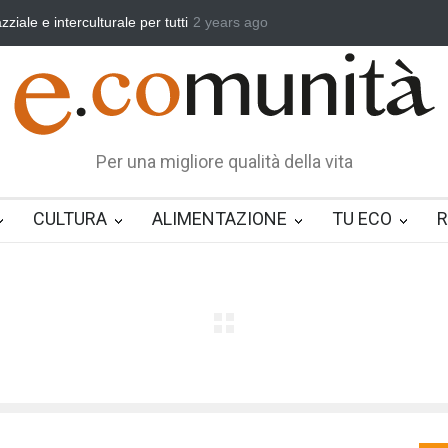
a, vincere la sonnolenza
2 years ago
Un eroe multifunzione nella vita quotidiana
Per una migliore qualità della vita
CULTURA
ALIMENTAZIONE
TU ECO
R