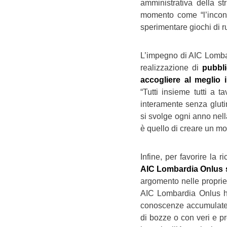
amministrativa della st
momento come “l’incont
sperimentare giochi di r
L’impegno di AIC Lombar
realizzazione di
pubbli
accogliere al meglio 
“Tutti insieme tutti a 
interamente senza glutin
si svolge ogni anno nel
è quello di creare un mo
Infine, per favorire la r
AIC Lombardia Onlus s
argomento nelle proprie t
AIC Lombardia Onlus ha
conoscenze accumulate n
di bozze o con veri e pro