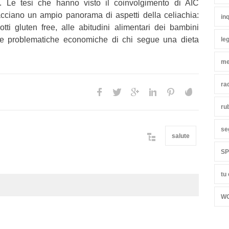
ne. Le tesi che hanno visto il coinvolgimento di AIC
ciano un ampio panorama di aspetti della celiachia:
in
tti gluten free, alle abitudini alimentari dei bambini
 le problematiche economiche di chi segue una dieta
leg
me
ra
ru
se
salute
S
tu
W