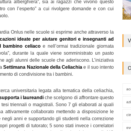
ruttura alberghiera”, sia ai ragazzi che vivono questo
ro con l’esperto” a cui rivolgere domande e con cui
uolo.
dia Onlus nelle scuole si esprime anche attraverso la
cazioni ideate per aiutare genitori e insegnanti ad
V
il bambino celiaco
e nell’ormai tradizionale giornata
tavola”, durante la quale viene somministrato un pasto
e agli alunni delle scuole che aderiscono. L’iniziativa
la
Settimana Nazionale della Celiachia
e il suo intento
C
mento di condivisione tra i bambini.
ac
icerca universitaria legata alla tematica della celiachia,
upporta i laureandi
che scelgono di affrontare questo
az
esi triennali o magistrali. Sono 7 gli elaborati ai quali
 attivamente collaborato mettendo a disposizione le
ci
egli anni e supportando gli studenti nella correzione
pri progetti di tutorato; 5 sono stati invece i correlatori
ev