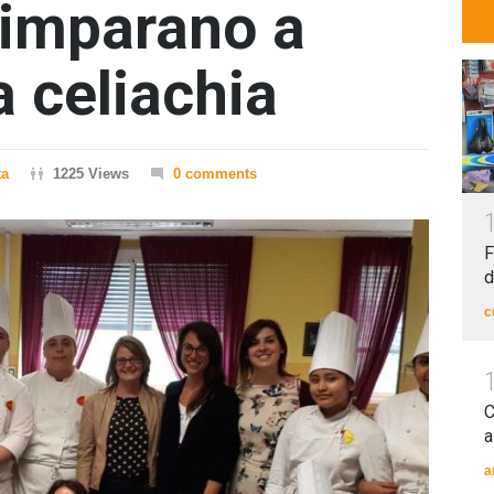
i imparano a
a celiachia
ta
1225 Views
0 comments
F
d
c
C
a
a