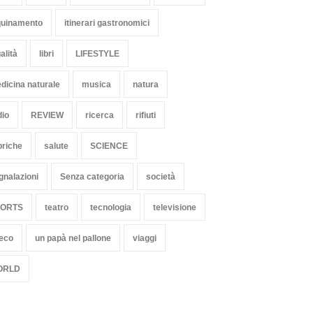
quinamento
itinerari gastronomici
alità
libri
LIFESTYLE
dicina naturale
musica
natura
dio
REVIEW
ricerca
rifiuti
briche
salute
SCIENCE
gnalazioni
Senza categoria
società
PORTS
teatro
tecnologia
televisione
 eco
un papà nel pallone
viaggi
ORLD