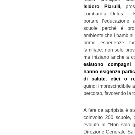
Isidoro Piarulli
, pre
Lombardia Onlus – È
portare l’educazione a
scuole perché è pro
ambiente che i bambini
prime esperienze fu
familiare: non solo prov
ma iniziano anche a c
esistono compagni 
hanno esigenze partico
di salute, etici o re
quindi imprescindibile 
percorso, favorendo la tol
A fare da apripista è st
coinvolto 200 scuole, 
evoluto in “Non solo g
Direzione Generale Sal