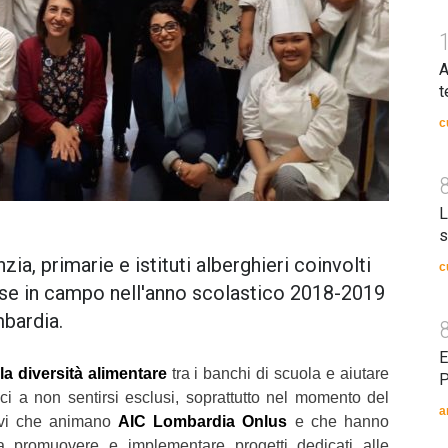
A
t
c
L
s
zia, primarie e istituti alberghieri coinvolti
c
sse in campo nell'anno scolastico 2018-2019
bardia.
E
la diversità alimentare
tra i banchi di scuola e aiutare
P
ci a non sentirsi esclusi, soprattutto nel momento del
a
tivi che animano
AIC Lombardia Onlus
e che hanno
 a promuovere e implementare progetti dedicati alle