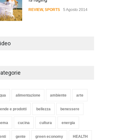
REVIEW
,
SPORTS
5 Agosto 2014
Review: 4 rugged tablets put
to the test
ideo
WORLD
2 Ottobre 2014
ategorie
Struggling Nuremberg sack
coach Verbeek
HEALTH
15 Novembre 2014
qua
alimentazione
ambiente
arte
iende e prodotti
bellezza
benessere
nema
cucina
cultura
energia
enti
gente
green economy
HEALTH