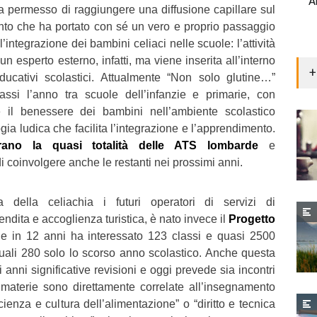
A
 permesso di raggiungere una diffusione capillare sul
nto che ha portato con sé un vero e proprio passaggio
’integrazione dei bambini celiaci nelle scuole: l’attività
 esperto esterno, infatti, ma viene inserita all’interno
+
ducativi scolastici. Attualmente “Non solo glutine…”
ssi l’anno tra scuole dell’infanzie e primarie, con
are il benessere dei bambini nell’ambiente scolastico
ia ludica che facilita l’integrazione e l’apprendimento.
rano la quasi totalità delle ATS lombarde
e
i coinvolgere anche le restanti nei prossimi anni.
della celiachia i futuri operatori di servizi di
ndita e accoglienza turistica, è nato invece il
Progetto
e in 12 anni ha interessato 123 classi e quasi 2500
quali 280 solo lo scorso anno scolastico. Anche questa
i anni significative revisioni e oggi prevede sia incontri
ui materie sono direttamente correlate all’insegnamento
ienza e cultura dell’alimentazione” o “diritto e tecnica