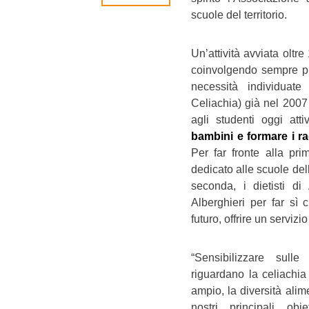
scuole del territorio.
Un’attività avviata olt
coinvolgendo sempre più 
necessità individuat
Celiachia) già nel 2007 
agli studenti oggi atti
bambini e formare i ra
Per far fronte alla pri
dedicato alle scuole dell
seconda, i dietisti di
Alberghieri per far sì 
futuro, offrire un servizio
“Sensibilizzare sulle
riguardano la celiachia
ampio, la diversità alim
nostri principali obi