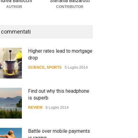
ndrea Ballocchi
Stefania Balzarotti
AUTHOR
CONTRIBUTOR
 commentati
Higher rates lead to mortgage
drop
SCIENCE
,
SPORTS
5 Luglio 2014
Find out why this headphone
is superb
REVIEW
6 Luglio 2014
Battle over mobile payments
is raging