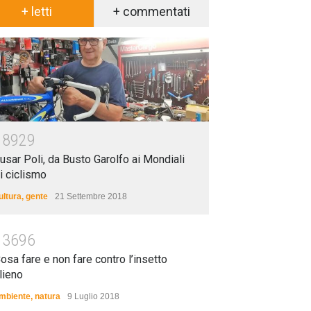
+ letti
+ commentati
18929
usar Poli, da Busto Garolfo ai Mondiali
i ciclismo
ultura
,
gente
21 Settembre 2018
13696
osa fare e non fare contro l’insetto
lieno
mbiente
,
natura
9 Luglio 2018