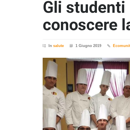
Gli student
conoscere l
In
salute
1 Giugno 2019
Ecomuni