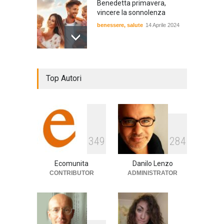
Benedetta primavera,
vincere la sonnolenza
benessere
,
salute
14 Aprile 2024
De Gregori Zalone, storia di
Top Autori
una vera amicizia
cultura
,
musica
14 Aprile 2024
E tu hai paura del buio?
3
4
9
2
8
4
cultura
,
società
1 Aprile 2024
Ecomunita
Danilo Lenzo
CONTRIBUTOR
ADMINISTRATOR