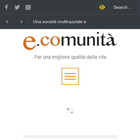
a società multirazziale e
Benedetta primavera,
Un eroe m
terculturale per tutti
vincere la sonnolenza
vita quoti
Per una migliore qualità della vita