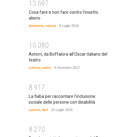
1
3
6
9
7
Cosa fare e non fare contro l’insetto
alieno
ambiente
,
natura
9 Luglio 2018
1
0
0
8
0
Astorri, da Boffalora all’Oscar italiano del
teatro
cultura
,
teatro
6 Dicembre 2017
8
9
1
7
La fiaba per raccontare l’inclusione
sociale delle persone con disabilità
cultura
,
libri
23 Luglio 2018
8
2
7
0