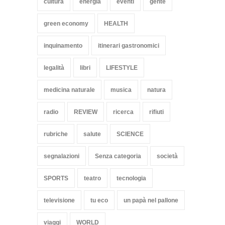
cultura
energia
eventi
gente
green economy
HEALTH
inquinamento
itinerari gastronomici
legalità
libri
LIFESTYLE
medicina naturale
musica
natura
radio
REVIEW
ricerca
rifiuti
rubriche
salute
SCIENCE
segnalazioni
Senza categoria
società
SPORTS
teatro
tecnologia
televisione
tu eco
un papà nel pallone
viaggi
WORLD