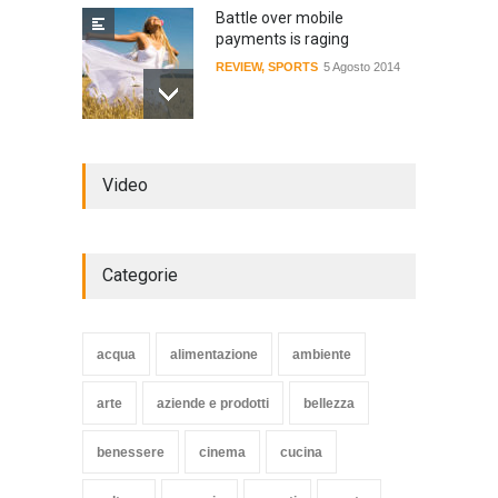
Battle over mobile
payments is raging
REVIEW
,
SPORTS
5 Agosto 2014
Review: 4 rugged tablets put
Video
to the test
WORLD
2 Ottobre 2014
Categorie
Struggling Nuremberg sack
coach Verbeek
acqua
alimentazione
ambiente
HEALTH
15 Novembre 2014
arte
aziende e prodotti
bellezza
benessere
cinema
cucina