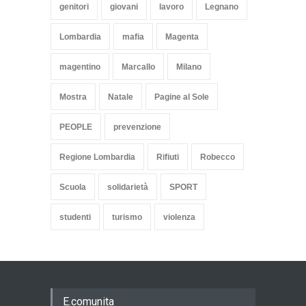
genitori
giovani
lavoro
Legnano
Lombardia
mafia
Magenta
magentino
Marcallo
Milano
Mostra
Natale
Pagine al Sole
PEOPLE
prevenzione
Regione Lombardia
Rifiuti
Robecco
Scuola
solidarietà
SPORT
studenti
turismo
violenza
E.comunita