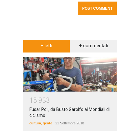
+ letti
+ commentati
1
8
9
3
3
Fusar Poli, da Busto Garolfo ai Mondiali di
ciclismo
cultura
,
gente
21 Settembre 2018