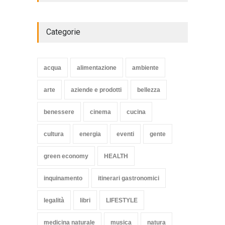
WORLD
2 Ottobre 2014
Categorie
Struggling Nuremberg sack
coach Verbeek
acqua
alimentazione
ambiente
HEALTH
15 Novembre 2014
arte
aziende e prodotti
bellezza
benessere
cinema
cucina
cultura
energia
eventi
gente
green economy
HEALTH
inquinamento
itinerari gastronomici
legalità
libri
LIFESTYLE
medicina naturale
musica
natura