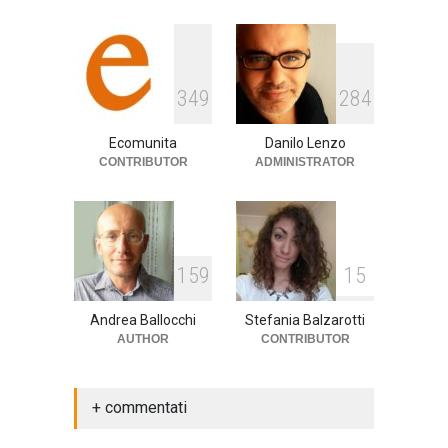
E tu hai paura del buio?
3
4
9
2
8
4
cultura
,
società
1 Aprile 2024
Ecomunita
Danilo Lenzo
CONTRIBUTOR
ADMINISTRATOR
1
5
9
1
5
Andrea Ballocchi
Stefania Balzarotti
AUTHOR
CONTRIBUTOR
+ commentati