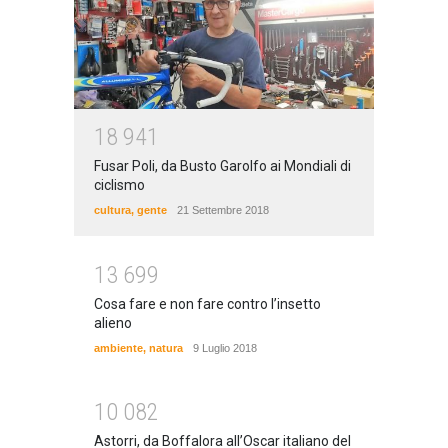
1
8
9
4
1
Fusar Poli, da Busto Garolfo ai Mondiali di
ciclismo
cultura
,
gente
21 Settembre 2018
1
3
6
9
9
Cosa fare e non fare contro l’insetto
alieno
ambiente
,
natura
9 Luglio 2018
1
0
0
8
2
Astorri, da Boffalora all’Oscar italiano del