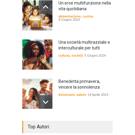
Un eroe multifunzione nella
vita quotidiana
alimentazione
,
cucina
8 Giugno 2024
Una società multirazziale e
interculturale per tutti
cultura
,
società
5 Giugno 2024
Benedetta primavera,
vincere la sonnolenza
benessere
,
salute
14 Aprile 2024
De Gregori Zalone, storia di
Top Autori
una vera amicizia
cultura
,
musica
14 Aprile 2024