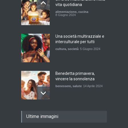
vita quotidiana
alimentazione
,
cucina
8 Giugno 2024
Una società multirazziale e
interculturale per tutti
cultura
,
società
5 Giugno 2024
Benedetta primavera,
vincere la sonnolenza
benessere
,
salute
14 Aprile 2024
De Gregori Zalone, storia di
Ultime immagini
una vera amicizia
cultura
,
musica
14 Aprile 2024