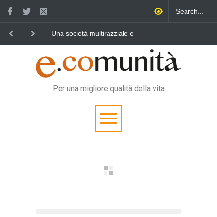
 multirazziale e
Benedetta primavera,
Un eroe multifunzi
le per tutti
vincere la sonnolenza
vita quotidiana
Per una migliore qualità della vita