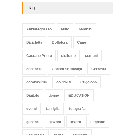
Tag
Abbiategrasso
aiuto
bambini
Bicicletta
Boffalora
Cane
Castano Primo
ciclismo
comuni
concorso
Consorzio Navigli
Corbetta
coronavirus
covid-19
Cuggiono
Digitale
donne
EDUCATION
eventi
famiglia
fotografia
genitori
giovani
lavoro
Legnano