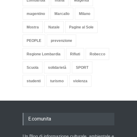
Lombardia
mafia
Magenta
magentino
Marcallo
Milano
Mostra
Natale
Pagine al Sole
PEOPLE
prevenzione
Regione Lombardia
Rifiuti
Robecco
Scuola
solidarietà
SPORT
studenti
turismo
violenza
E.comunita
Un Blog di informazione culturale, ambientale e