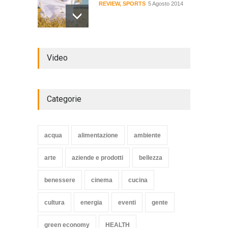
REVIEW
,
SPORTS
5 Agosto 2014
Review: 4 rugged tablets put
Video
to the test
WORLD
2 Ottobre 2014
Categorie
Struggling Nuremberg sack
coach Verbeek
acqua
alimentazione
ambiente
HEALTH
15 Novembre 2014
arte
aziende e prodotti
bellezza
benessere
cinema
cucina
cultura
energia
eventi
gente
green economy
HEALTH