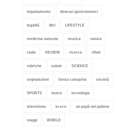
inquinamento
itinerari gastronomici
legalità
libri
LIFESTYLE
medicina naturale
musica
natura
radio
REVIEW
ricerca
rifiuti
rubriche
salute
SCIENCE
segnalazioni
Senza categoria
società
SPORTS
teatro
tecnologia
televisione
tu eco
un papà nel pallone
viaggi
WORLD