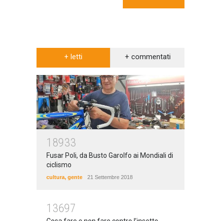
+ letti
+ commentati
18933
Fusar Poli, da Busto Garolfo ai Mondiali di
ciclismo
cultura
,
gente
21 Settembre 2018
13697
Cosa fare e non fare contro l’insetto