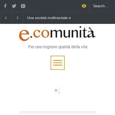
ietà multirazziale e
Benedetta primavera,
Un eroe multif
turale per tutti
vincere la sonnolenza
vita quotidiana
Per una migliore qualità della vita