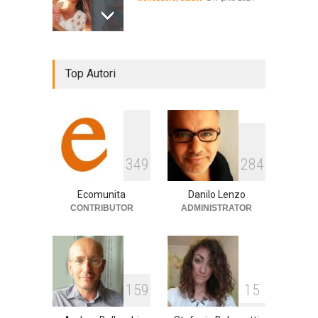
De Gregori Zalone, storia di
Top Autori
una vera amicizia
cultura
,
musica
14 Aprile 2024
E tu hai paura del buio?
349
284
cultura
,
società
1 Aprile 2024
Ecomunita
Danilo Lenzo
CONTRIBUTOR
ADMINISTRATOR
159
15