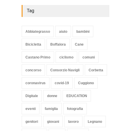
Tag
Abbiategrasso
aiuto
bambini
Bicicletta
Boffalora
Cane
Castano Primo
ciclismo
comuni
concorso
Consorzio Navigli
Corbetta
coronavirus
covid-19
Cuggiono
Digitale
donne
EDUCATION
eventi
famiglia
fotografia
genitori
giovani
lavoro
Legnano