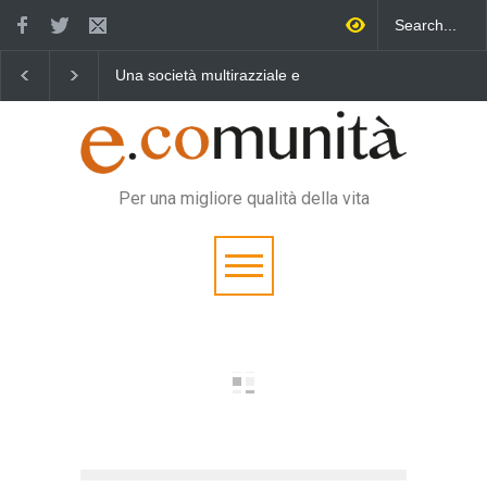
a società multirazziale e
Benedetta primavera,
Un eroe mu
erculturale per tutti
vincere la sonnolenza
vita quoti
Per una migliore qualità della vita