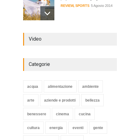
REVIEW
,
SPORTS
5 Agosto 2014
Review: 4 rugged tablets put
Video
to the test
WORLD
2 Ottobre 2014
Categorie
Struggling Nuremberg sack
coach Verbeek
acqua
alimentazione
ambiente
HEALTH
15 Novembre 2014
arte
aziende e prodotti
bellezza
benessere
cinema
cucina
cultura
energia
eventi
gente