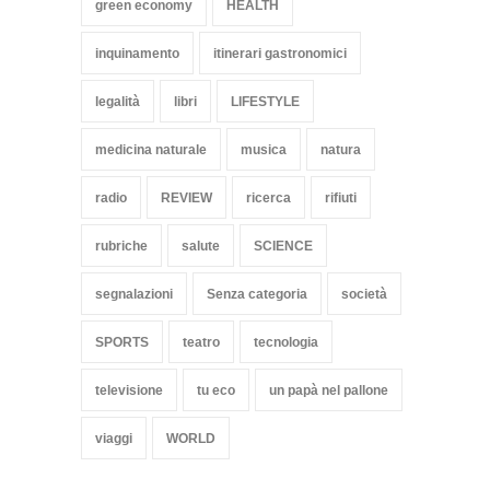
green economy
HEALTH
inquinamento
itinerari gastronomici
legalità
libri
LIFESTYLE
medicina naturale
musica
natura
radio
REVIEW
ricerca
rifiuti
rubriche
salute
SCIENCE
segnalazioni
Senza categoria
società
SPORTS
teatro
tecnologia
televisione
tu eco
un papà nel pallone
viaggi
WORLD