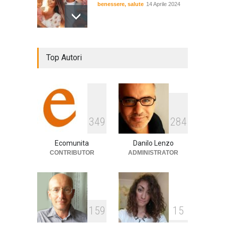
benessere
,
salute
14 Aprile 2024
De Gregori Zalone, storia di
Top Autori
una vera amicizia
cultura
,
musica
14 Aprile 2024
E tu hai paura del buio?
349
284
cultura
,
società
1 Aprile 2024
Ecomunita
Danilo Lenzo
CONTRIBUTOR
ADMINISTRATOR
159
15