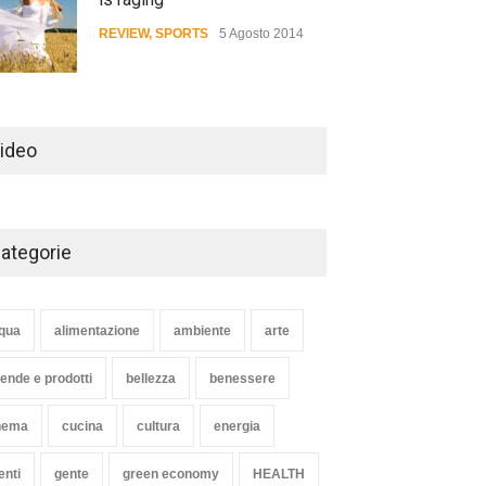
REVIEW
,
SPORTS
5 Agosto 2014
Review: 4 rugged tablets put
to the test
ideo
WORLD
2 Ottobre 2014
ategorie
Struggling Nuremberg sack
coach Verbeek
HEALTH
15 Novembre 2014
qua
alimentazione
ambiente
arte
iende e prodotti
bellezza
benessere
nema
cucina
cultura
energia
enti
gente
green economy
HEALTH