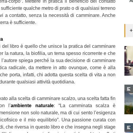
A
erra-corpo”. Mettere in pratica il beneficio del contatto
 sufficiente qualche metro di prato o di qualsiasi terreno
rvi a contatto, senza la necessità di camminare. Anche
terra è sufficiente.
+
ra
ti del libro è quello che unisce la pratica del camminare
r la natura, la biofilia, un tema spesso ricorrente e che
 l’autore spiega perché la sua decisione di camminare
ica radicale, da mettere in atto ovunque, come è alla
 che porta, infatti, chi adotta questa scelta di vita a non
urante qualsiasi attività quotidiana.
ato alla scelta di camminare scalzo, una scelta fatta fin
on l’
ambiente naturale
: “La camminata scalza è
mensione non solo naturale, ma di cui sento l’esigenza
icofisico e il mio equilibrio”. Una passione curata con
udi, che riversa in questo libro e che insegna negli stage