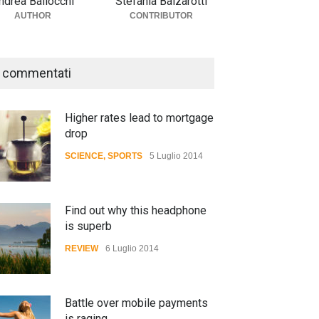
ndrea Ballocchi
Stefania Balzarotti
AUTHOR
CONTRIBUTOR
 commentati
Higher rates lead to mortgage
drop
SCIENCE
,
SPORTS
5 Luglio 2014
Find out why this headphone
is superb
REVIEW
6 Luglio 2014
Battle over mobile payments
is raging