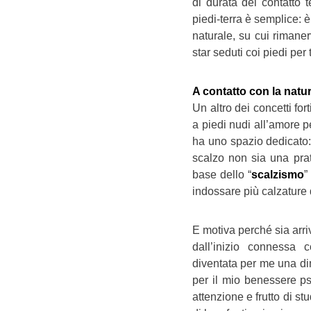
di durata del contatto t
piedi-terra è semplice: è
naturale, su cui rimane
star seduti coi piedi per 
A contatto con la natu
Un altro dei concetti for
a piedi nudi all’amore pe
ha uno spazio dedicato:
scalzo non sia una prat
base dello “
scalzismo
”
indossare più calzature d
E motiva perché sia arriv
dall’inizio connessa c
diventata per me una di
per il mio benessere ps
attenzione e frutto di st