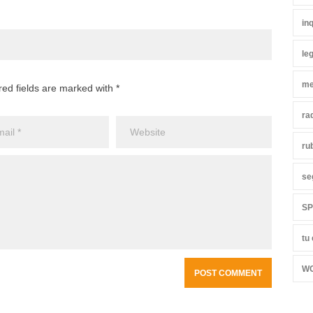
in
leg
me
red fields are marked with *
ra
ru
se
S
tu
W