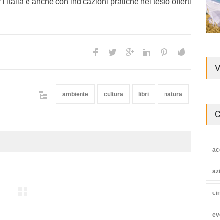
 l’Italia e anche con indicazioni pratiche nel testo offerti
V
ambiente
cultura
libri
natura
C
ac
az
ci
ev