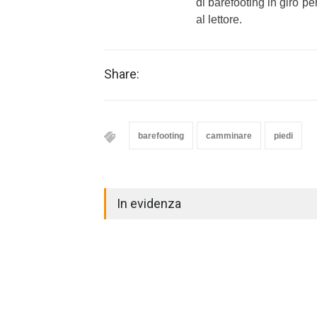
di barefooting in giro per
al lettore.
Share:
barefooting
camminare
piedi
In evidenza