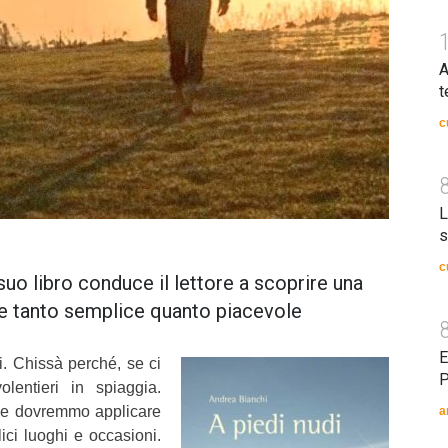
A
t
c
L
s
c
suo libro conduce il lettore a scoprire una
re tanto semplice quanto piacevole
E
. Chissà perché, se ci
P
lentieri in spiaggia.
he dovremmo applicare
a
ici luoghi e occasioni.