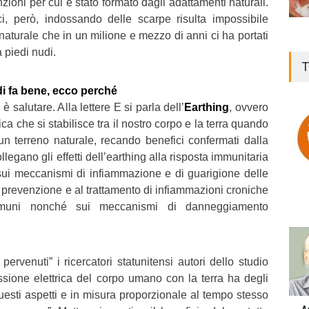
zioni per cui è stato formato dagli adattamenti naturali.
i, però, indossando delle scarpe risulta impossibile
naturale che in un milione e mezzo di anni ci ha portati
 piedi nudi.
T
i fa bene, ecco perché
 salutare. Alla lettere E si parla dell’
Earthing
, ovvero
ca che si stabilisce tra il nostro corpo e la terra quando
n terreno naturale, recando benefici confermati dalla
ollegano gli effetti dell’earthing alla risposta immunitaria
ui meccanismi di infiammazione e di guarigione delle
la prevenzione e al trattamento di infiammazioni croniche
mmuni nonché sui meccanismi di danneggiamento
o pervenuti” i ricercatori statunitensi autori dello studio
sione elettrica del corpo umano con la terra ha degli
questi aspetti e in misura proporzionale al tempo stesso