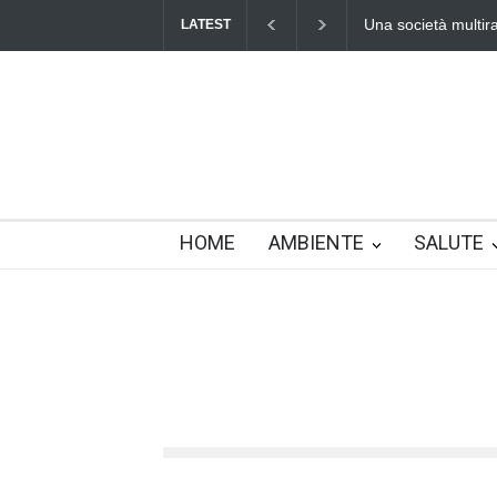
Una società multirazziale e interculturale per tutti
Benedet
LATEST
HOME
AMBIENTE
SALUTE