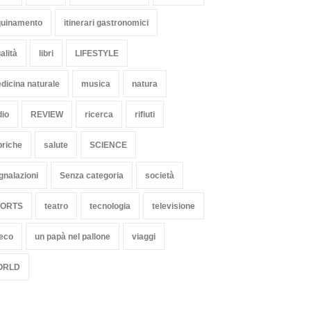
quinamento
itinerari gastronomici
alità
libri
LIFESTYLE
dicina naturale
musica
natura
dio
REVIEW
ricerca
rifiuti
briche
salute
SCIENCE
gnalazioni
Senza categoria
società
PORTS
teatro
tecnologia
televisione
 eco
un papà nel pallone
viaggi
ORLD