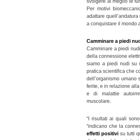
svolgere al meglio le fun
Per motivi biomeccanic
adattare quell’andatura 
a conquistare il mondo a
Camminare a piedi nud
Camminare a piedi nudi è
della connessione elettri
siamo a piedi nudi su u
pratica scientifica che c
dell’organismo umano s
ferite, e in relazione al
e di malattie autoi
muscolare.
“I risultati ai quali son
“indicano che la connes
effetti positivi
su tutti 