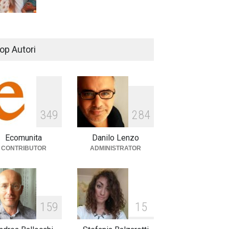
De Gregori Zalone, storia di
una vera amicizia
op Autori
cultura
,
musica
14 Aprile 2024
E tu hai paura del buio?
349
284
cultura
,
società
1 Aprile 2024
Ecomunita
Danilo Lenzo
CONTRIBUTOR
ADMINISTRATOR
159
15