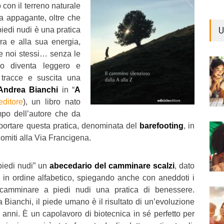
 con il terreno naturale
a appagante, oltre che
U
piedi nudi è una pratica
rra e alla sua energia,
e noi stessi… senza le
so diventa leggero e
 tracce e suscita una
Andrea Bianchi
in “
A
editore
), un libro nato
mpo dell’autore che da
portare questa pratica, denominata del
barefooting
, in
olomiti alla Via Francigena.
piedi nudi” un
abecedario del camminare scalzi
, dato
to in ordine alfabetico, spiegando anche con aneddoti i
camminare a piedi nudi una pratica di benessere.
 Bianchi, il piede umano è il risultato di un’evoluzione
i anni. È un capolavoro di biotecnica in sé perfetto per