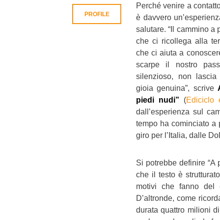
Perché venire a contatto
PROFILE
è davvero un’esperienz
salutare. “Il cammino a 
che ci ricollega alla te
che ci aiuta a conoscer
scarpe il nostro pas
silenzioso, non lascia
gioia genuina”, scrive
piedi nudi”
(
Ediciclo 
dall’esperienza sul ca
tempo ha cominciato a 
giro per l’Italia, dalle D
Si potrebbe definire “A 
che il testo è struttura
motivi che fanno del 
D’altronde, come ricorda
durata quattro milioni d