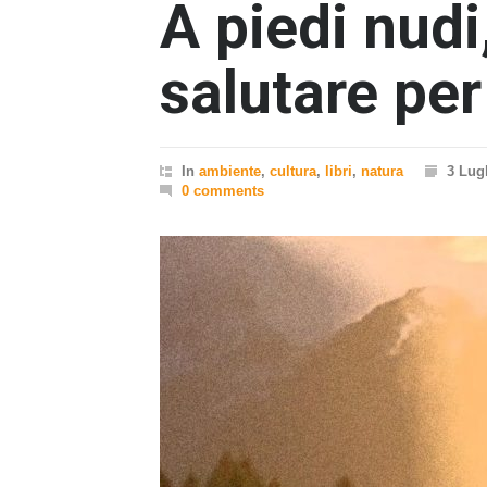
A piedi nudi
salutare per 
In
ambiente
,
cultura
,
libri
,
natura
3 Lug
0 comments