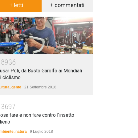
+ letti
+ commentati
18936
usar Poli, da Busto Garolfo ai Mondiali
i ciclismo
ultura
,
gente
21 Settembre 2018
13697
osa fare e non fare contro l’insetto
lieno
mbiente
,
natura
9 Luglio 2018