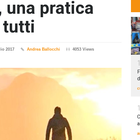
, una pratica
tutti
lio 2017
Andrea Ballocchi
4053 Views
F
d
c
C
a
a