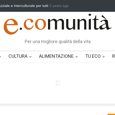
ta primavera, vincere la sonnolenza
2 years ago
Un eroe multifunzione nella vit
Per una migliore qualità della vita
CULTURA
ALIMENTAZIONE
TU ECO
R