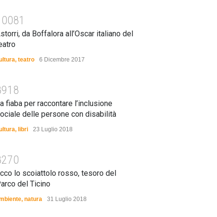
10081
storri, da Boffalora all’Oscar italiano del
eatro
ultura
,
teatro
6 Dicembre 2017
8918
a fiaba per raccontare l’inclusione
ociale delle persone con disabilità
ultura
,
libri
23 Luglio 2018
8270
cco lo scoiattolo rosso, tesoro del
arco del Ticino
mbiente
,
natura
31 Luglio 2018