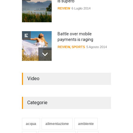
is superb
REVIEW
6 Luglio 2014
Battle over mobile
payments is raging
REVIEW
,
SPORTS
5 Agosto 2014
Review: 4 rugged tablets put
Video
to the test
WORLD
2 Ottobre 2014
Categorie
Struggling Nuremberg sack
coach Verbeek
acqua
alimentazione
ambiente
HEALTH
15 Novembre 2014