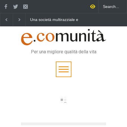
a società multirazziale e
Benedetta primavera,
Un eroe mu
erculturale per tutti
vincere la sonnolenza
vita quoti
Per una migliore qualità della vita