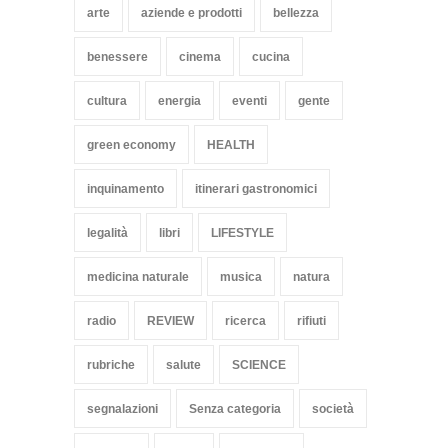
arte
aziende e prodotti
bellezza
benessere
cinema
cucina
cultura
energia
eventi
gente
green economy
HEALTH
inquinamento
itinerari gastronomici
legalità
libri
LIFESTYLE
medicina naturale
musica
natura
radio
REVIEW
ricerca
rifiuti
rubriche
salute
SCIENCE
segnalazioni
Senza categoria
società