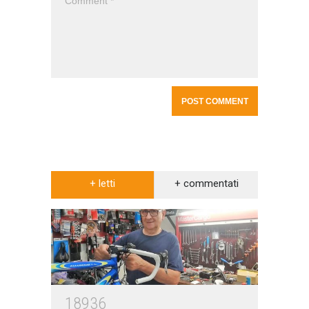
+ letti
+ commentati
18936