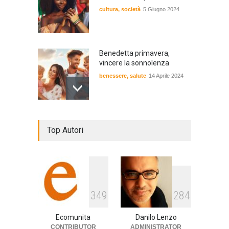
cultura
,
società
5 Giugno 2024
Benedetta primavera,
vincere la sonnolenza
benessere
,
salute
14 Aprile 2024
De Gregori Zalone, storia di
Top Autori
una vera amicizia
cultura
,
musica
14 Aprile 2024
E tu hai paura del buio?
349
284
cultura
,
società
1 Aprile 2024
Ecomunita
Danilo Lenzo
CONTRIBUTOR
ADMINISTRATOR