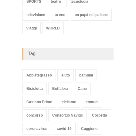
SPORTS
teatro
tecnologia
televisione
tu eco
un papà nel pallone
viaggi
WORLD
Tag
Abbiategrasso
aiuto
bambini
Bicicletta
Boffalora
Cane
Castano Primo
ciclismo
comuni
concorso
Consorzio Navigli
Corbetta
coronavirus
covid-19
Cuggiono