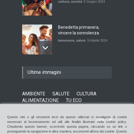
cultura
,
società
5 Giugno 2024
Benedetta primavera,
vincere la sonnolenza
benessere
,
salute
14 Aprile 2024
De Gregori Zalone, storia di
Ultime immagini
una vera amicizia
cultura
,
musica
14 Aprile 2024
AMBIENTE
SALUTE
CULTURA
ALIMENTAZIONE
TU ECO
E tu hai paura del buio?
cultura
,
società
1 Aprile 2024
Questo sito o gli strumenti terzi da questo utilizzati si avvalgono di cookie
Top
necessari al funzionamento ed utili alle finalità illustrate nella cookie policy.
Chiudendo questo banner, scorrendo questa pagina, cliccando su un link o
proseguendo la navigazione in altra maniera, acconsenti all'uso dei cookie. Questo