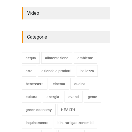
Review: 4 rugged tablets put
Video
to the test
WORLD
2 Ottobre 2014
Categorie
Struggling Nuremberg sack
coach Verbeek
acqua
alimentazione
ambiente
HEALTH
15 Novembre 2014
arte
aziende e prodotti
bellezza
benessere
cinema
cucina
cultura
energia
eventi
gente
green economy
HEALTH
inquinamento
itinerari gastronomici