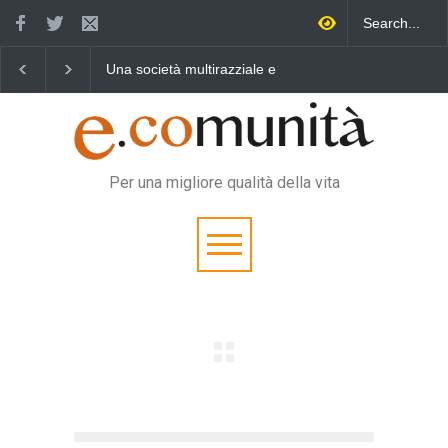
Una società multirazziale e
Benedetta primavera,
U
interculturale per tutti
vincere la sonnolenza
v
Per una migliore qualità della vita