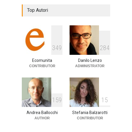
De Gregori Zalone, storia di
Top Autori
una vera amicizia
cultura
,
musica
14 Aprile 2024
E tu hai paura del buio?
349
284
cultura
,
società
1 Aprile 2024
Ecomunita
Danilo Lenzo
CONTRIBUTOR
ADMINISTRATOR
159
15
Andrea Ballocchi
Stefania Balzarotti
AUTHOR
CONTRIBUTOR