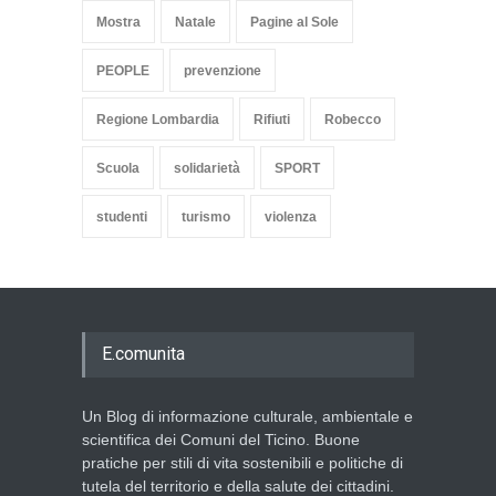
Mostra
Natale
Pagine al Sole
PEOPLE
prevenzione
Regione Lombardia
Rifiuti
Robecco
Scuola
solidarietà
SPORT
studenti
turismo
violenza
E.comunita
Un Blog di informazione culturale, ambientale e
scientifica dei Comuni del Ticino. Buone
pratiche per stili di vita sostenibili e politiche di
tutela del territorio e della salute dei cittadini.