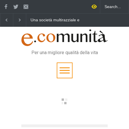
 multirazziale e
Benedetta primavera,
Un eroe multifunzi
le per tutti
vincere la sonnolenza
vita quotidiana
Per una migliore qualità della vita