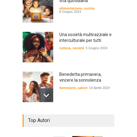
vita quotidiana
alimentazione
,
cucina
8 Giugno 2024
Una società multirazziale e
interculturale per tutti
cultura
,
società
5 Giugno 2024
Benedetta primavera,
vincere la sonnolenza
benessere
,
salute
14 Aprile 2024
De Gregori Zalone, storia di
Top Autori
una vera amicizia
cultura
,
musica
14 Aprile 2024