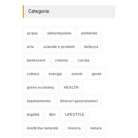
Categorie
Struggling Nuremberg sack
coach Verbeek
acqua
alimentazione
ambiente
HEALTH
15 Novembre 2014
arte
aziende e prodotti
bellezza
benessere
cinema
cucina
cultura
energia
eventi
gente
green economy
HEALTH
inquinamento
itinerari gastronomici
legalità
libri
LIFESTYLE
medicina naturale
musica
natura