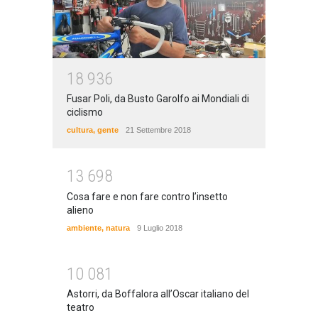
1
8
9
3
6
Fusar Poli, da Busto Garolfo ai Mondiali di
ciclismo
cultura
,
gente
21 Settembre 2018
1
3
6
9
8
Cosa fare e non fare contro l’insetto
alieno
ambiente
,
natura
9 Luglio 2018
1
0
0
8
1
Astorri, da Boffalora all’Oscar italiano del
teatro