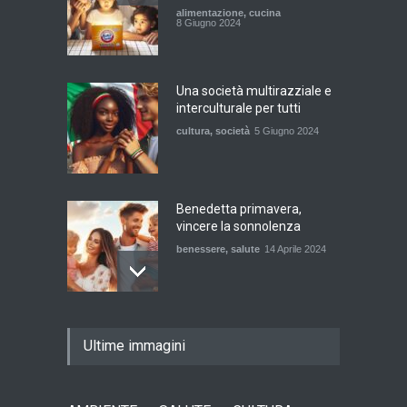
alimentazione
,
cucina
8 Giugno 2024
Una società multirazziale e
interculturale per tutti
cultura
,
società
5 Giugno 2024
Benedetta primavera,
vincere la sonnolenza
benessere
,
salute
14 Aprile 2024
De Gregori Zalone, storia di
Ultime immagini
una vera amicizia
cultura
,
musica
14 Aprile 2024