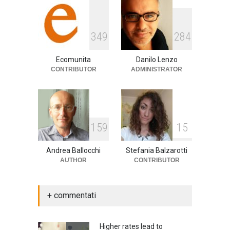
E tu hai paura del buio?
3
4
9
2
8
4
cultura
,
società
1 Aprile 2024
Ecomunita
Danilo Lenzo
CONTRIBUTOR
ADMINISTRATOR
1
5
9
1
5
Andrea Ballocchi
Stefania Balzarotti
AUTHOR
CONTRIBUTOR
+ commentati
Higher rates lead to