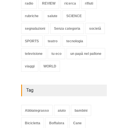
radio
REVIEW
ricerca
rifiuti
rubriche
salute
SCIENCE
segnalazioni
Senza categoria
società
SPORTS
teatro
tecnologia
televisione
tu eco
un papà nel pallone
viaggi
WORLD
Tag
Abbiategrasso
aiuto
bambini
Bicicletta
Boffalora
Cane