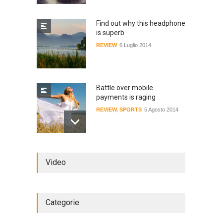
Find out why this headphone
is superb
REVIEW
6 Luglio 2014
Battle over mobile
payments is raging
REVIEW
,
SPORTS
5 Agosto 2014
Review: 4 rugged tablets put
Video
to the test
WORLD
2 Ottobre 2014
Categorie
Struggling Nuremberg sack