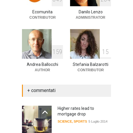
cultura
,
società
1 Aprile 2024
Ecomunita
Danilo Lenzo
CONTRIBUTOR
ADMINISTRATOR
159
15
Andrea Ballocchi
Stefania Balzarotti
AUTHOR
CONTRIBUTOR
+ commentati
Higher rates lead to
mortgage drop
SCIENCE
,
SPORTS
5 Luglio 2014