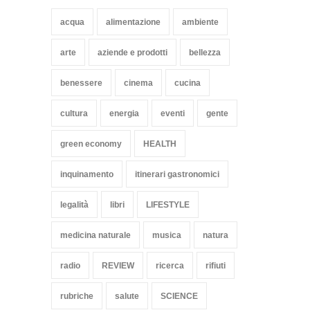
coach Verbeek
acqua
alimentazione
ambiente
HEALTH
15 Novembre 2014
arte
aziende e prodotti
bellezza
benessere
cinema
cucina
cultura
energia
eventi
gente
green economy
HEALTH
inquinamento
itinerari gastronomici
legalità
libri
LIFESTYLE
medicina naturale
musica
natura
radio
REVIEW
ricerca
rifiuti
rubriche
salute
SCIENCE