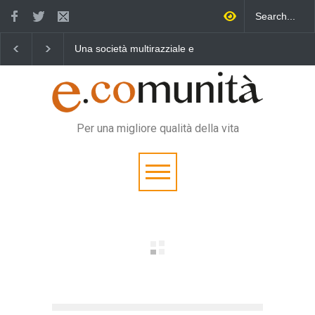
Una società multirazziale e
Benedetta primavera,
Un eroe
interculturale per tutti
vincere la sonnolenza
vita qu
Per una migliore qualità della vita