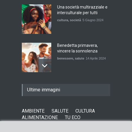
Una società multirazziale e
interculturale per tutti
cultura
,
società
5 Giugno 2024
Benedetta primavera,
vincere la sonnolenza
benessere
,
salute
14 Aprile 2024
De Gregori Zalone, storia di
Ultime immagini
una vera amicizia
cultura
,
musica
14 Aprile 2024
AMBIENTE
SALUTE
CULTURA
ALIMENTAZIONE
TU ECO
E tu hai paura del buio?
cultura
,
società
1 Aprile 2024