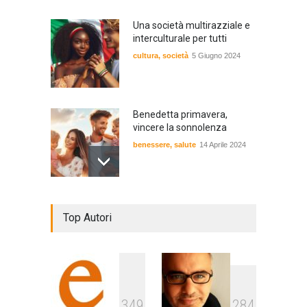
Una società multirazziale e
interculturale per tutti
cultura
,
società
5 Giugno 2024
Benedetta primavera,
vincere la sonnolenza
benessere
,
salute
14 Aprile 2024
De Gregori Zalone, storia di
Top Autori
una vera amicizia
cultura
,
musica
14 Aprile 2024
E tu hai paura del buio?
349
284