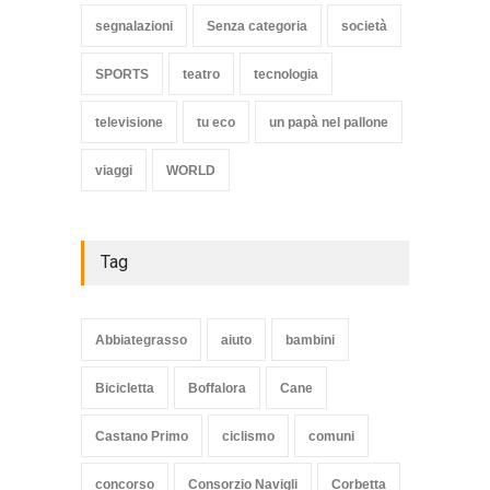
segnalazioni
Senza categoria
società
SPORTS
teatro
tecnologia
televisione
tu eco
un papà nel pallone
viaggi
WORLD
Tag
Abbiategrasso
aiuto
bambini
Bicicletta
Boffalora
Cane
Castano Primo
ciclismo
comuni
concorso
Consorzio Navigli
Corbetta