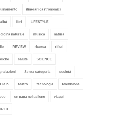
quinamento
itinerari gastronomici
alità
libri
LIFESTYLE
dicina naturale
musica
natura
dio
REVIEW
ricerca
rifiuti
briche
salute
SCIENCE
gnalazioni
Senza categoria
società
PORTS
teatro
tecnologia
televisione
 eco
un papà nel pallone
viaggi
ORLD