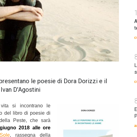
A
t
c
L
s
presentano le poesie di Dora Dorizzi e il
c
o Ivan D'Agostini
 vita si incontrano le
E
lo del libro di poesie di
P
 della Peste, che sarà
a
iugno 2018 alle ore
Sole
, rassegna della