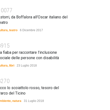
10077
storri, da Boffalora all’Oscar italiano del
eatro
ultura
,
teatro
6 Dicembre 2017
8915
a fiaba per raccontare l’inclusione
ociale delle persone con disabilità
ultura
,
libri
23 Luglio 2018
8270
cco lo scoiattolo rosso, tesoro del
arco del Ticino
mbiente
,
natura
31 Luglio 2018