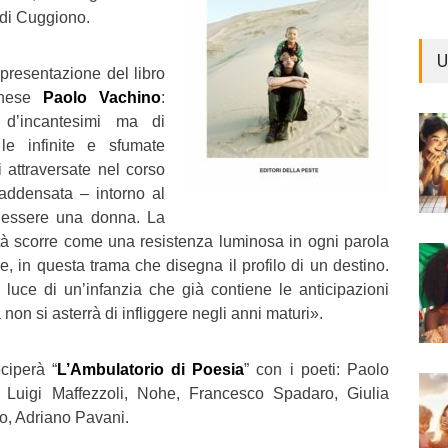
 di Cuggiono.
U
 presentazione del libro
minese
Paolo Vachino
:
’incantesimi ma di
 le infinite e sfumate
 attraversate nel corso
addensata – intorno al
 essere una donna. La
lità scorre come una resistenza luminosa in ogni parola
re, in questa trama che disegna il profilo di un destino.
luce di un’infanzia che già contiene le anticipazioni
ta non si asterrà di infliggere negli anni maturi».
ciperà “
L’Ambulatorio di Poesia
” con i poeti: Paolo
, Luigi Maffezzoli, Nohe, Francesco Spadaro, Giulia
to, Adriano Pavani.