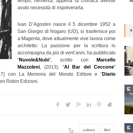
A
tempo, riemersa, appena la cronaca avesse
avuto necessità di rispolverarla.
Ivan D’Agostini nasce il 5 dicembre 1952 a
+
San Giorgio di Nogaro (UD), si trasferisce poi
a Magenta, dove attualmente vive lavora come
architetto. La passione per la scrittura lo
accompagna da più di vent’anni, ha pubblicato
“
Nuvole&Nubi
”, scritto con
Marcello
Mazzoleni
, (2013), “
Al Bar del Ceccone
”
17) con La Memoria del Mondo Editore e “
Diario
con Robin Edizioni.
cultura
libri