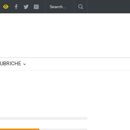
Una società multirazziale e interculturale per tutti
UBRICHE