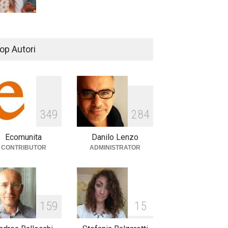
De Gregori Zalone, storia di
una vera amicizia
op Autori
cultura
,
musica
14 Aprile 2024
E tu hai paura del buio?
349
284
cultura
,
società
1 Aprile 2024
Ecomunita
Danilo Lenzo
CONTRIBUTOR
ADMINISTRATOR
159
15