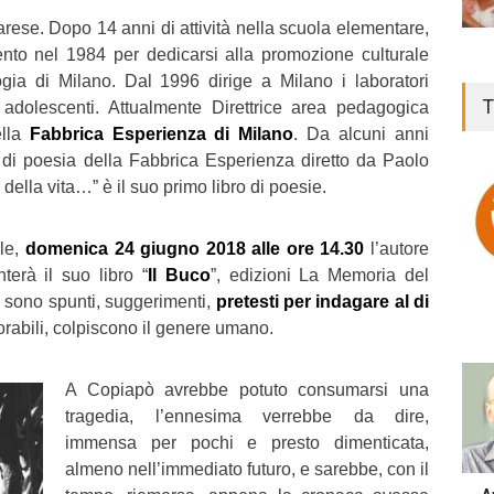
rese. Dopo 14 anni di attività nella scuola elementare,
ento nel 1984 per dedicarsi alla promozione culturale
ologia di Milano. Dal 1996 dirige a Milano i laboratori
T
 adolescenti. Attualmente Direttrice area pedagogica
ella
Fabbrica Esperienza di Milano
. Da alcuni anni
o di poesia della Fabbrica Esperienza diretto da Paolo
 della vita…” è il suo primo libro di poesie.
le,
domenica 24 giugno 2018 alle ore 14.30
l’autore
terà il suo libro “
Il Buco
”, edizioni La Memoria del
 sono spunti, suggerimenti,
pretesti per indagare al di
rabili, colpiscono il genere umano.
A Copiapò avrebbe potuto consumarsi una
tragedia, l’ennesima verrebbe da dire,
immensa per pochi e presto dimenticata,
almeno nell’immediato futuro, e sarebbe, con il