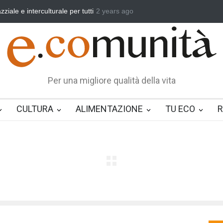
a, vincere la sonnolenza
2 years ago
Un eroe multifunzione nella vita quotidiana
Per una migliore qualità della vita
CULTURA
ALIMENTAZIONE
TU ECO
R