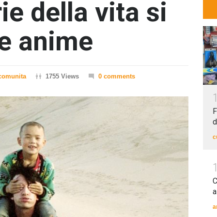
ie della vita si
le anime
comunita
1755 Views
0 comments
F
d
c
C
a
a