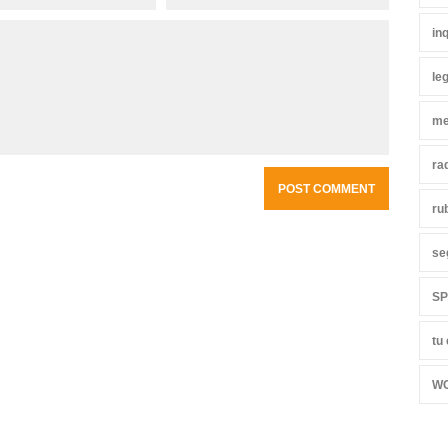
in
leg
me
ra
ru
se
S
tu
W