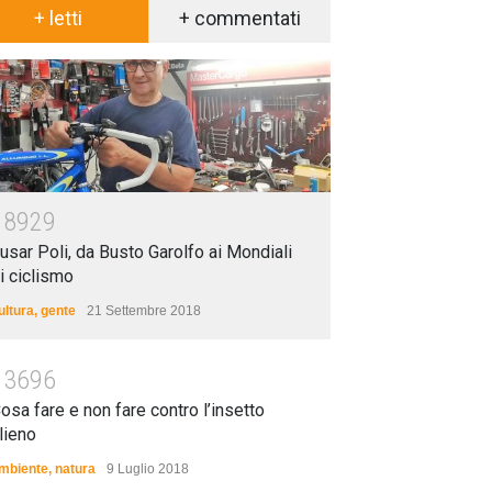
+ letti
+ commentati
18929
usar Poli, da Busto Garolfo ai Mondiali
i ciclismo
ultura
,
gente
21 Settembre 2018
13696
osa fare e non fare contro l’insetto
lieno
mbiente
,
natura
9 Luglio 2018