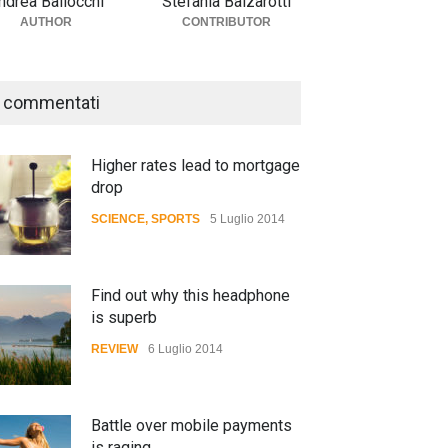
ndrea Ballocchi
Stefania Balzarotti
AUTHOR
CONTRIBUTOR
 commentati
Higher rates lead to mortgage
drop
SCIENCE
,
SPORTS
5 Luglio 2014
Find out why this headphone
is superb
REVIEW
6 Luglio 2014
Battle over mobile payments
is raging