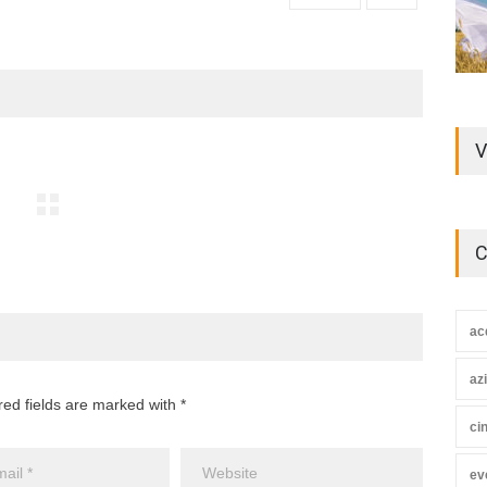
V
C
ac
az
red fields are marked with *
ci
ev