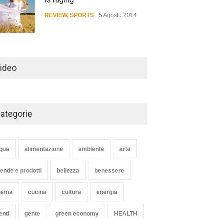
REVIEW
,
SPORTS
5 Agosto 2014
Review: 4 rugged tablets put
to the test
ideo
WORLD
2 Ottobre 2014
ategorie
Struggling Nuremberg sack
coach Verbeek
HEALTH
15 Novembre 2014
qua
alimentazione
ambiente
arte
iende e prodotti
bellezza
benessere
nema
cucina
cultura
energia
enti
gente
green economy
HEALTH