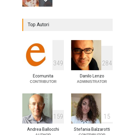
De Gregori Zalone, storia di
Top Autori
una vera amicizia
cultura
,
musica
14 Aprile 2024
E tu hai paura del buio?
349
284
cultura
,
società
1 Aprile 2024
Ecomunita
Danilo Lenzo
CONTRIBUTOR
ADMINISTRATOR
159
15
Andrea Ballocchi
Stefania Balzarotti