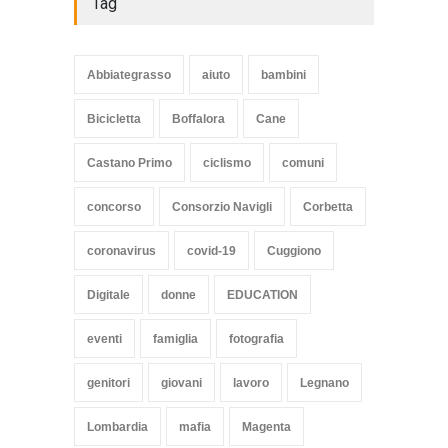
Tag
Abbiategrasso
aiuto
bambini
Bicicletta
Boffalora
Cane
Castano Primo
ciclismo
comuni
concorso
Consorzio Navigli
Corbetta
coronavirus
covid-19
Cuggiono
Digitale
donne
EDUCATION
eventi
famiglia
fotografia
genitori
giovani
lavoro
Legnano
Lombardia
mafia
Magenta