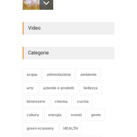
Review: 4 rugged tablets put
Video
to the test
WORLD
2 Ottobre 2014
Categorie
Struggling Nuremberg sack
coach Verbeek
acqua
alimentazione
ambiente
HEALTH
15 Novembre 2014
arte
aziende e prodotti
bellezza
benessere
cinema
cucina
cultura
energia
eventi
gente
green economy
HEALTH