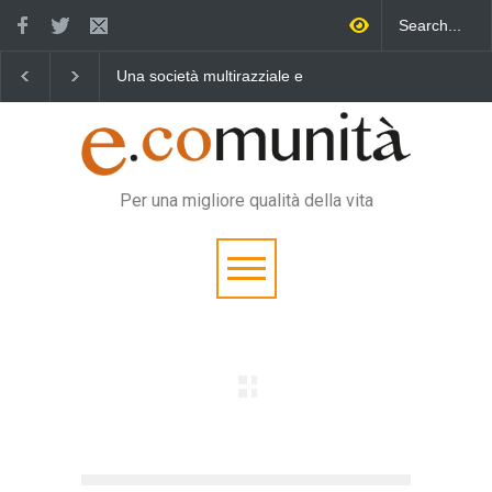
 società multirazziale e
Benedetta primavera,
Un eroe mul
rculturale per tutti
vincere la sonnolenza
vita quotid
Per una migliore qualità della vita