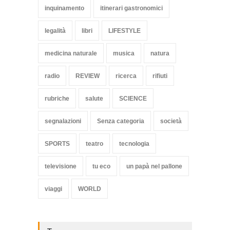
inquinamento
itinerari gastronomici
legalità
libri
LIFESTYLE
medicina naturale
musica
natura
radio
REVIEW
ricerca
rifiuti
rubriche
salute
SCIENCE
segnalazioni
Senza categoria
società
SPORTS
teatro
tecnologia
televisione
tu eco
un papà nel pallone
viaggi
WORLD