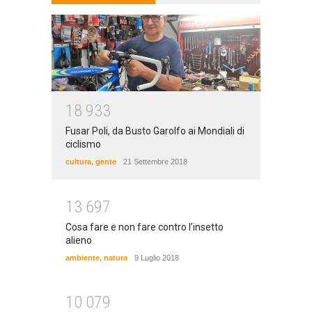
1
8
9
3
3
Fusar Poli, da Busto Garolfo ai Mondiali di
ciclismo
cultura
,
gente
21 Settembre 2018
1
3
6
9
7
Cosa fare e non fare contro l’insetto
alieno
ambiente
,
natura
9 Luglio 2018
1
0
0
7
9