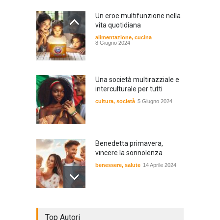
Un eroe multifunzione nella
vita quotidiana
alimentazione
,
cucina
8 Giugno 2024
Una società multirazziale e
interculturale per tutti
cultura
,
società
5 Giugno 2024
Benedetta primavera,
vincere la sonnolenza
benessere
,
salute
14 Aprile 2024
De Gregori Zalone, storia di
Top Autori
una vera amicizia