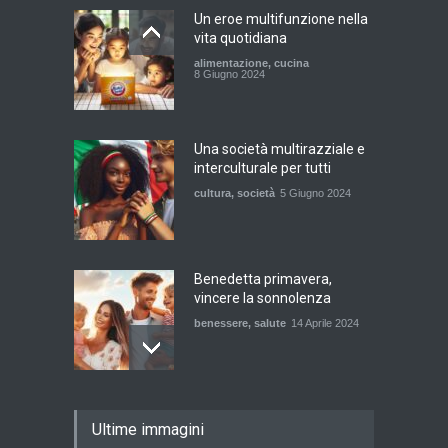
Un eroe multifunzione nella
vita quotidiana
alimentazione
,
cucina
8 Giugno 2024
Una società multirazziale e
interculturale per tutti
cultura
,
società
5 Giugno 2024
Benedetta primavera,
vincere la sonnolenza
benessere
,
salute
14 Aprile 2024
De Gregori Zalone, storia di
Ultime immagini
una vera amicizia