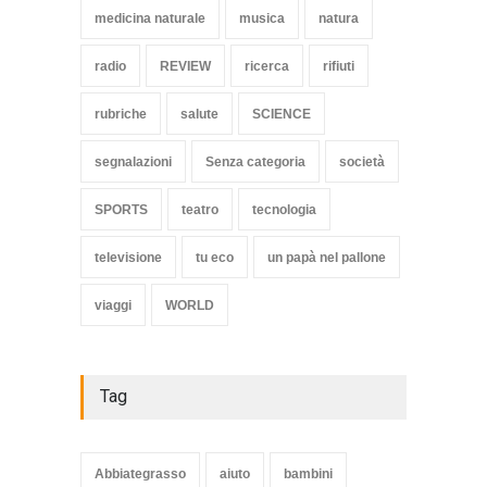
medicina naturale
musica
natura
radio
REVIEW
ricerca
rifiuti
rubriche
salute
SCIENCE
segnalazioni
Senza categoria
società
SPORTS
teatro
tecnologia
televisione
tu eco
un papà nel pallone
viaggi
WORLD
Tag
Abbiategrasso
aiuto
bambini