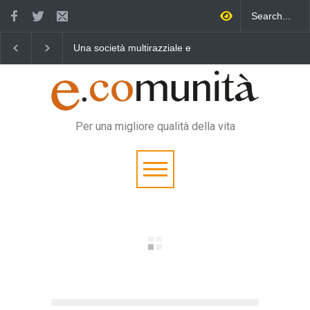
Una società multirazziale e
Benedetta primavera,
Un eroe 
interculturale per tutti
vincere la sonnolenza
vita quo
Per una migliore qualità della vita