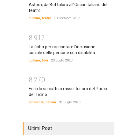
Astorri, da Boffalora all’Oscar italiano del
teatro
cultura
,
teatro
6 Dicembre 2017
8
9
1
7
La fiaba per raccontare l’inclusione
sociale delle persone con disabilità
cultura
,
libri
23 Luglio 2018
8
2
7
0
Ecco lo scoiattolo rosso, tesoro del Parco
del Ticino
ambiente
,
natura
31 Luglio 2018
Ultimi Post