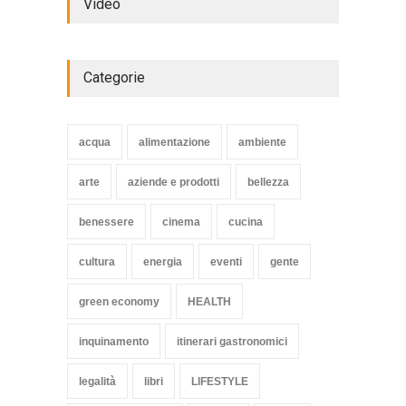
Video
to the test
WORLD
2 Ottobre 2014
Categorie
Struggling Nuremberg sack
coach Verbeek
acqua
alimentazione
ambiente
HEALTH
15 Novembre 2014
arte
aziende e prodotti
bellezza
benessere
cinema
cucina
cultura
energia
eventi
gente
green economy
HEALTH
inquinamento
itinerari gastronomici
legalità
libri
LIFESTYLE