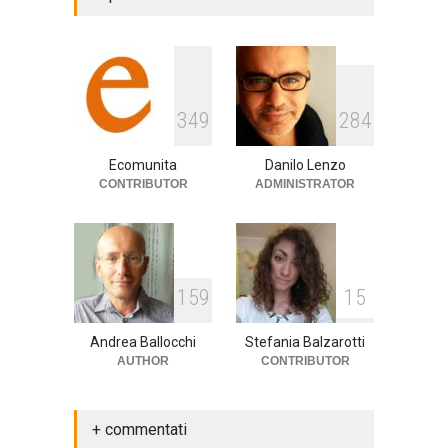
cultura
,
musica
14 Aprile 2024
E tu hai paura del buio?
3
4
9
2
8
4
cultura
,
società
1 Aprile 2024
Ecomunita
Danilo Lenzo
CONTRIBUTOR
ADMINISTRATOR
1
5
9
1
5
Andrea Ballocchi
Stefania Balzarotti
AUTHOR
CONTRIBUTOR
+ commentati