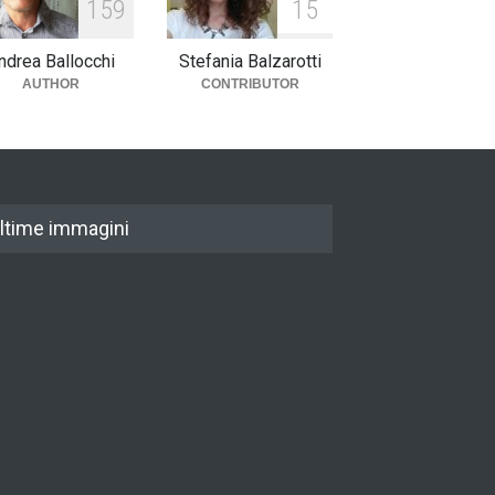
1
5
9
1
5
ndrea Ballocchi
Stefania Balzarotti
AUTHOR
CONTRIBUTOR
ltime immagini