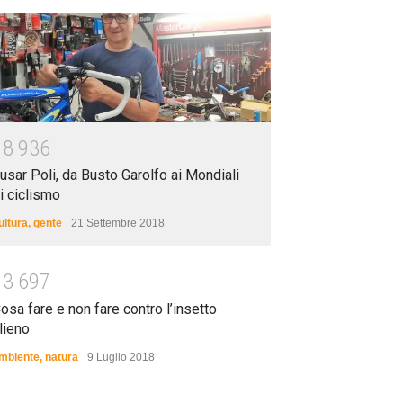
1
8
9
3
6
usar Poli, da Busto Garolfo ai Mondiali
i ciclismo
ultura
,
gente
21 Settembre 2018
1
3
6
9
7
osa fare e non fare contro l’insetto
lieno
mbiente
,
natura
9 Luglio 2018