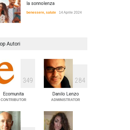
la sonnolenza
benessere
,
salute
14 Aprile 2024
De Gregori Zalone, storia di
una vera amicizia
op Autori
cultura
,
musica
14 Aprile 2024
E tu hai paura del buio?
3
4
9
2
8
4
cultura
,
società
1 Aprile 2024
Ecomunita
Danilo Lenzo
CONTRIBUTOR
ADMINISTRATOR