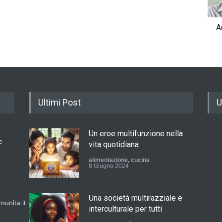
A
Ultimi Post
U
Un eroe multifunzione nella
e
vita quotidiana
alimentazione
,
cucina
8 Giugno 2024
Una società multirazziale e
unita.it
interculturale per tutti