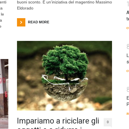
enti
buoni sconto. È un’iniziativa del magentino Massimo
la
Eldorado
A
 le
t
la
READ MORE
e
c
L
s
c
E
P
a
Impariamo a riciclare gli
0