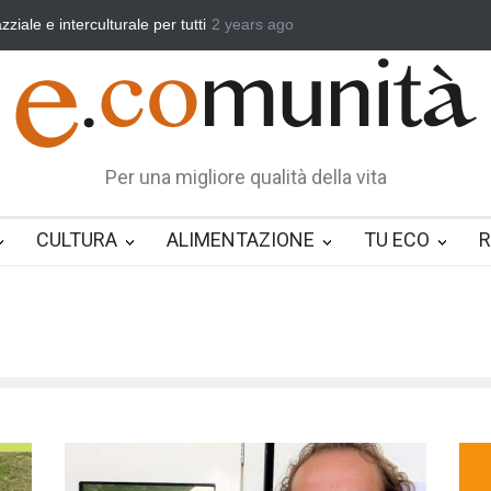
culturale per tutti
Benedetta primavera, vincere la sonnolenza
2 years ago
Un 
Per una migliore qualità della vita
CULTURA
ALIMENTAZIONE
TU ECO
R