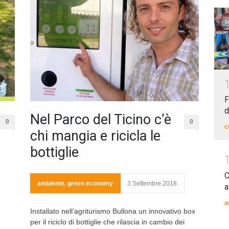
F
d
Nel Parco del Ticino c’è
0
0
c
chi mangia e ricicla le
bottiglie
C
ambiente
,
green economy
3 Settembre 2018
a
a
Installato nell’agriturismo Bullona un innovativo box
per il riciclo di bottiglie che rilascia in cambio dei