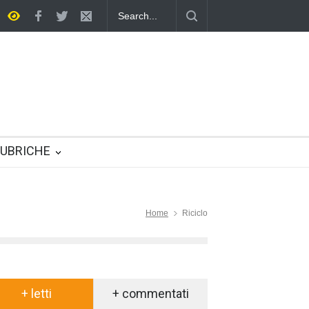
eroe multifunzione nella vita quotidiana
UBRICHE
Home
Riciclo
+ letti
+ commentati