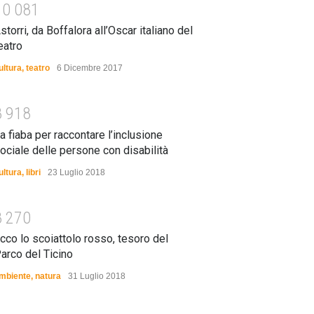
1
0
0
8
1
storri, da Boffalora all’Oscar italiano del
eatro
ultura
,
teatro
6 Dicembre 2017
8
9
1
8
a fiaba per raccontare l’inclusione
ociale delle persone con disabilità
ultura
,
libri
23 Luglio 2018
8
2
7
0
cco lo scoiattolo rosso, tesoro del
arco del Ticino
mbiente
,
natura
31 Luglio 2018