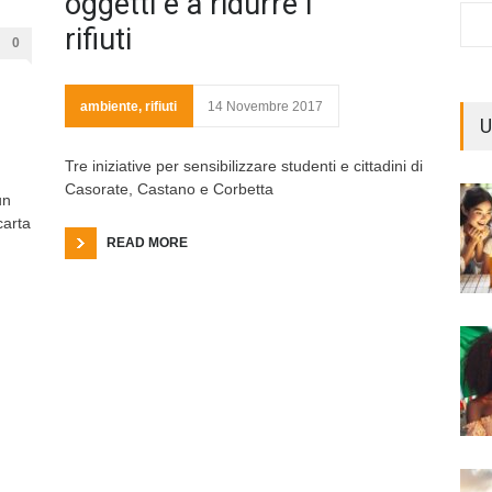
oggetti e a ridurre i
rifiuti
0
ambiente
,
rifiuti
14 Novembre 2017
U
Tre iniziative per sensibilizzare studenti e cittadini di
Casorate, Castano e Corbetta
un
carta
READ MORE