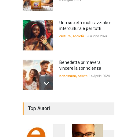
Una società multirazziale e
interculturale per tutti
cultura
,
società
5 Giugno 2024
Benedetta primavera,
vincere la sonnolenza
benessere
,
salute
14 Aprile 2024
De Gregori Zalone, storia di
Top Autori
una vera amicizia
cultura
,
musica
14 Aprile 2024