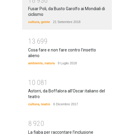
1
8
9
3
6
Fusar Poli, da Busto Garolfo ai Mondiali di
ciclismo
cultura
,
gente
21 Settembre 2018
1
3
6
9
9
Cosa fare e non fare contro l’insetto
alieno
ambiente
,
natura
9 Luglio 2018
1
0
0
8
1
Astorri, da Boffalora all’Oscar italiano del
teatro
cultura
,
teatro
6 Dicembre 2017
8
9
2
0
La fiaba per raccontare l’inclusione