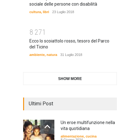
sociale delle persone con disabilità
cultura
,
libri
23 Luglio 2018
8
2
7
1
Ecco lo scoiattolo rosso, tesoro del Parco
del Ticino
ambiente
,
natura
31 Luglio 2018
SHOW MORE
Ultimi Post
Un eroe multifunzione nella
vita quotidiana
alimentazione
,
cucina
8 Giugno 2024