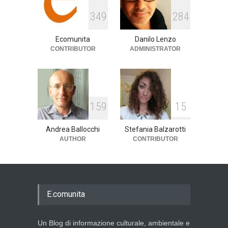
E tu hai paura del buio?
3
4
9
2
8
4
cultura
,
società
1 Aprile 2024
Ecomunita
Danilo Lenzo
CONTRIBUTOR
ADMINISTRATOR
1
5
9
1
5
Andrea Ballocchi
Stefania Balzarotti
AUTHOR
CONTRIBUTOR
E.comunita
Un Blog di informazione culturale, ambientale e