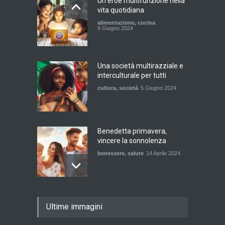
Un eroe multifunzione nella
vita quotidiana
alimentazione
,
cucina
8 Giugno 2024
Una società multirazziale e
interculturale per tutti
cultura
,
società
5 Giugno 2024
Benedetta primavera,
vincere la sonnolenza
benessere
,
salute
14 Aprile 2024
De Gregori Zalone, storia di
Ultime immagini
una vera amicizia
cultura
,
musica
14 Aprile 2024