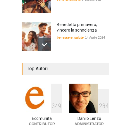
Benedetta primavera,
vincere la sonnolenza
benessere
,
salute
14 Aprile 2024
De Gregori Zalone, storia di
Top Autori
una vera amicizia
cultura
,
musica
14 Aprile 2024
E tu hai paura del buio?
349
284
cultura
,
società
1 Aprile 2024
Ecomunita
Danilo Lenzo
CONTRIBUTOR
ADMINISTRATOR