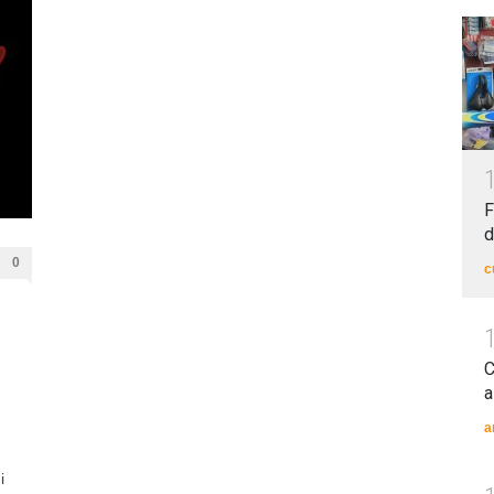
F
d
0
c
C
a
a
i