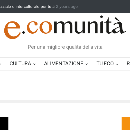
rale per tutti
Benedetta primavera, vincere la sonnolenza
2 years ago
Un eroe
Per una migliore qualità della vita
CULTURA
ALIMENTAZIONE
TU ECO
R