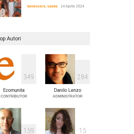
benessere
,
salute
14 Aprile 2024
De Gregori Zalone, storia di
una vera amicizia
op Autori
cultura
,
musica
14 Aprile 2024
E tu hai paura del buio?
349
284
cultura
,
società
1 Aprile 2024
Ecomunita
Danilo Lenzo
CONTRIBUTOR
ADMINISTRATOR
159
15