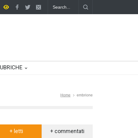
 multifunzione nella vita quotidiana
UBRICHE
Home
embrione
+ letti
+ commentati