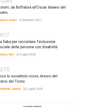
10080
storri, da Boffalora all’Oscar italiano del
eatro
ultura
,
teatro
6 Dicembre 2017
8917
a fiaba per raccontare l’inclusione
ociale delle persone con disabilità
ultura
,
libri
23 Luglio 2018
8270
cco lo scoiattolo rosso, tesoro del
arco del Ticino
mbiente
,
natura
31 Luglio 2018