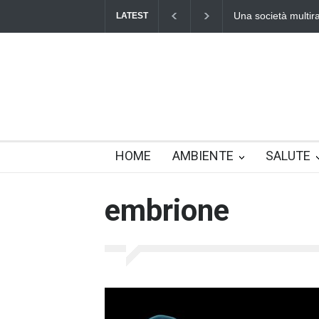
Una società multirazziale e intercultu
LATEST
HOME
AMBIENTE
SALUTE
embrione