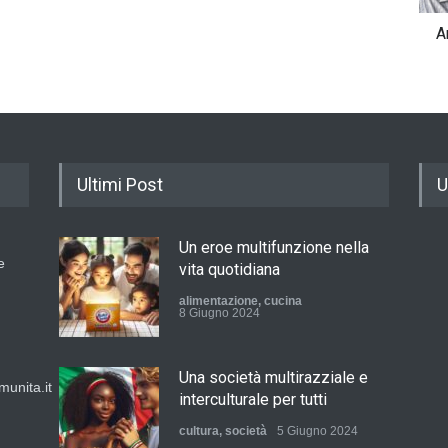
A
Ultimi Post
U
Un eroe multifunzione nella
e
vita quotidiana
alimentazione
,
cucina
8 Giugno 2024
Una società multirazziale e
unita.it
interculturale per tutti
cultura
,
società
5 Giugno 2024