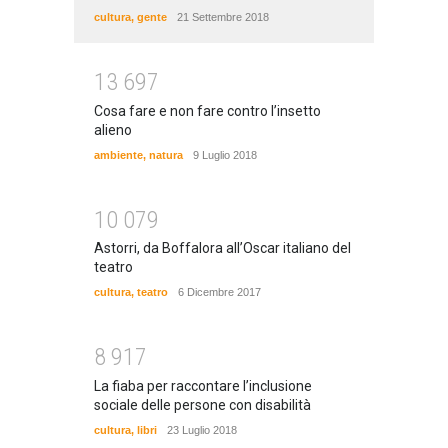
cultura
,
gente
21 Settembre 2018
1
3
6
9
7
Cosa fare e non fare contro l’insetto
alieno
ambiente
,
natura
9 Luglio 2018
1
0
0
7
9
Astorri, da Boffalora all’Oscar italiano del
teatro
cultura
,
teatro
6 Dicembre 2017
8
9
1
7
La fiaba per raccontare l’inclusione
sociale delle persone con disabilità
cultura
,
libri
23 Luglio 2018