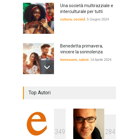
Una società multirazziale e
interculturale per tutti
cultura
,
società
5 Giugno 2024
Benedetta primavera,
vincere la sonnolenza
benessere
,
salute
14 Aprile 2024
De Gregori Zalone, storia di
Top Autori
una vera amicizia
cultura
,
musica
14 Aprile 2024
E tu hai paura del buio?
3
4
9
2
8
4
cultura
,
società
1 Aprile 2024