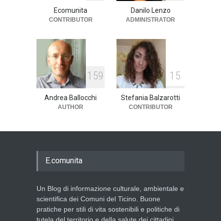
Ecomunita
Danilo Lenzo
CONTRIBUTOR
ADMINISTRATOR
1
5
9
1
5
Andrea Ballocchi
Stefania Balzarotti
AUTHOR
CONTRIBUTOR
E.comunita
Un Blog di informazione culturale, ambientale e
scientifica dei Comuni del Ticino. Buone
pratiche per stili di vita sostenibili e politiche di
tutela del territorio e della salute dei cittadini.