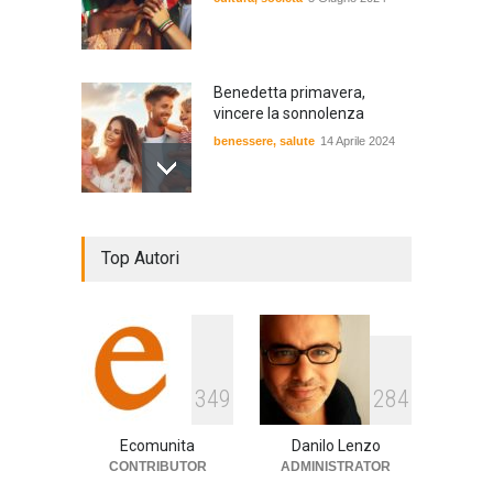
Benedetta primavera,
vincere la sonnolenza
benessere
,
salute
14 Aprile 2024
De Gregori Zalone, storia di
Top Autori
una vera amicizia
cultura
,
musica
14 Aprile 2024
E tu hai paura del buio?
349
284
cultura
,
società
1 Aprile 2024
Ecomunita
Danilo Lenzo
CONTRIBUTOR
ADMINISTRATOR