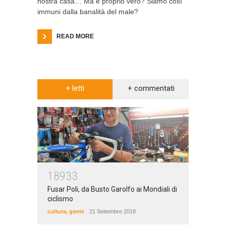
nostra casa… Ma è proprio vero? Siamo così
immuni dalla banalità del male?
READ MORE
+ letti
+ commentati
18933
Fusar Poli, da Busto Garolfo ai Mondiali di
ciclismo
cultura
,
gente
21 Settembre 2018