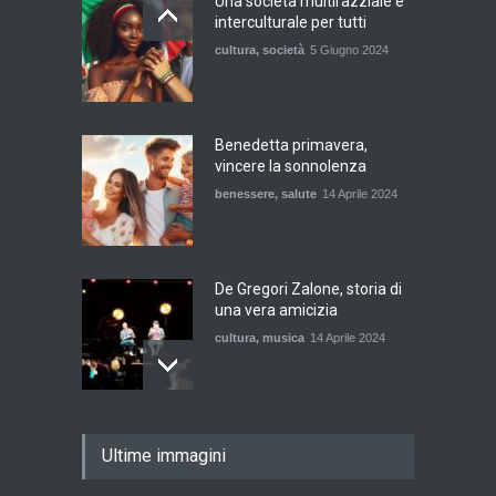
Una società multirazziale e
interculturale per tutti
cultura
,
società
5 Giugno 2024
Benedetta primavera,
vincere la sonnolenza
benessere
,
salute
14 Aprile 2024
De Gregori Zalone, storia di
una vera amicizia
cultura
,
musica
14 Aprile 2024
E tu hai paura del buio?
Ultime immagini
cultura
,
società
1 Aprile 2024