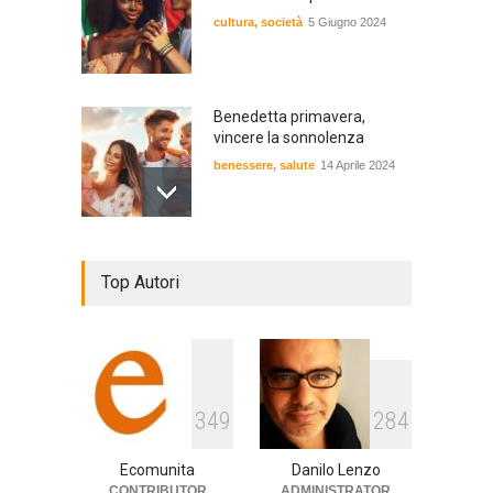
cultura
,
società
5 Giugno 2024
Benedetta primavera,
vincere la sonnolenza
benessere
,
salute
14 Aprile 2024
De Gregori Zalone, storia di
Top Autori
una vera amicizia
cultura
,
musica
14 Aprile 2024
E tu hai paura del buio?
3
4
9
2
8
4
cultura
,
società
1 Aprile 2024
Ecomunita
Danilo Lenzo
CONTRIBUTOR
ADMINISTRATOR