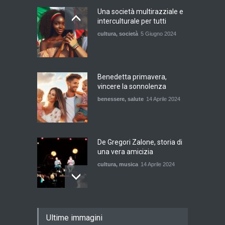
Una società multirazziale e
interculturale per tutti
cultura
,
società
5 Giugno 2024
Benedetta primavera,
vincere la sonnolenza
benessere
,
salute
14 Aprile 2024
De Gregori Zalone, storia di
una vera amicizia
cultura
,
musica
14 Aprile 2024
E tu hai paura del buio?
Ultime immagini
cultura
,
società
1 Aprile 2024