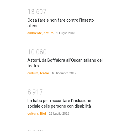
1
3
6
9
7
Cosa fare e non fare contro l’insetto
alieno
ambiente
,
natura
9 Luglio 2018
1
0
0
8
0
Astorri, da Boffalora all’Oscar italiano del
teatro
cultura
,
teatro
6 Dicembre 2017
8
9
1
7
La fiaba per raccontare l’inclusione
sociale delle persone con disabilità
cultura
,
libri
23 Luglio 2018