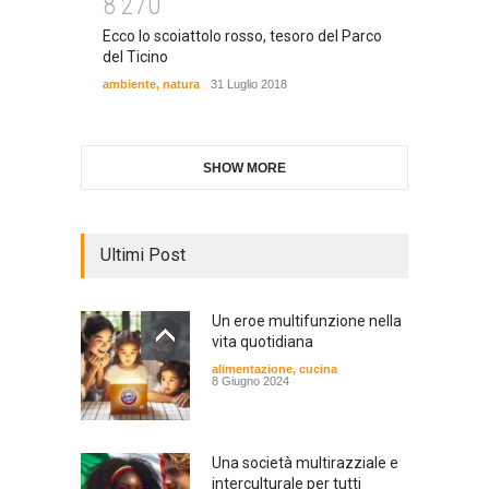
8
2
7
0
Ecco lo scoiattolo rosso, tesoro del Parco
del Ticino
ambiente
,
natura
31 Luglio 2018
SHOW MORE
Ultimi Post
Un eroe multifunzione nella
vita quotidiana
alimentazione
,
cucina
8 Giugno 2024
Una società multirazziale e
interculturale per tutti