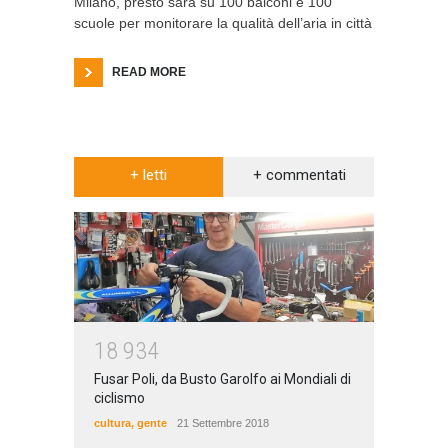
Milano, presto sarà su 100 balconi e 100
scuole per monitorare la qualità dell’aria in città
READ MORE
+ letti
+ commentati
1
8
9
3
4
Fusar Poli, da Busto Garolfo ai Mondiali di
ciclismo
cultura
,
gente
21 Settembre 2018