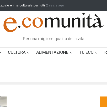
iale e interculturale per tutti
2 years ago
Benedetta primavera, vincere la sonno
Per una migliore qualità della vita
CULTURA
ALIMENTAZIONE
TU ECO
R