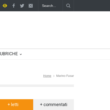
lenza
Un eroe multifunzione nella vita quotidiana
UBRICHE
Home
Marino Fusar
+ letti
+ commentati