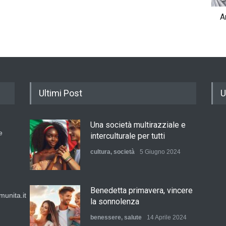
A
Ultimi Post
U
Una società multirazziale e
e
interculturale per tutti
cultura
,
società
5 Giugno 2024
Benedetta primavera, vincere
unita.it
la sonnolenza
benessere
,
salute
14 Aprile 2024