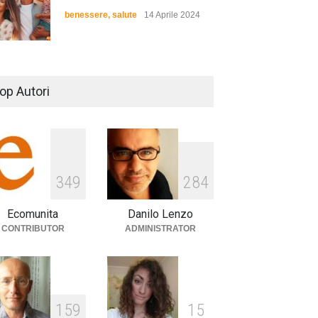
benessere
,
salute
14 Aprile 2024
De Gregori Zalone, storia di
una vera amicizia
op Autori
cultura
,
musica
14 Aprile 2024
E tu hai paura del buio?
349
284
cultura
,
società
1 Aprile 2024
Ecomunita
Danilo Lenzo
CONTRIBUTOR
ADMINISTRATOR
159
15