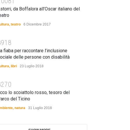
10081
storri, da Boffalora all’Oscar italiano del
eatro
ultura
,
teatro
6 Dicembre 2017
8918
a fiaba per raccontare l’inclusione
ociale delle persone con disabilità
ultura
,
libri
23 Luglio 2018
8270
cco lo scoiattolo rosso, tesoro del
arco del Ticino
mbiente
,
natura
31 Luglio 2018