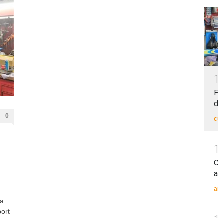
F
d
0
c
C
a
a
la
port