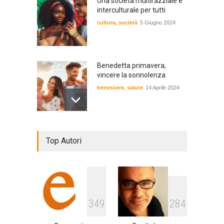
Una società multirazziale e
interculturale per tutti
cultura
,
società
5 Giugno 2024
Benedetta primavera,
vincere la sonnolenza
benessere
,
salute
14 Aprile 2024
De Gregori Zalone, storia di
Top Autori
una vera amicizia
cultura
,
musica
14 Aprile 2024
E tu hai paura del buio?
3
4
9
2
8
4
cultura
,
società
1 Aprile 2024