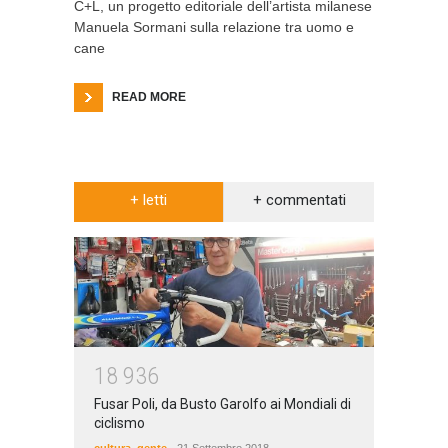
C+L, un progetto editoriale dell’artista milanese
Manuela Sormani sulla relazione tra uomo e
cane
READ MORE
+ letti
+ commentati
1
8
9
3
6
Fusar Poli, da Busto Garolfo ai Mondiali di
ciclismo