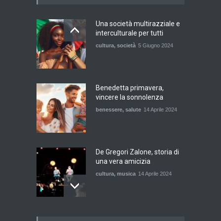
Una società multirazziale e
interculturale per tutti
cultura
,
società
5 Giugno 2024
Benedetta primavera,
vincere la sonnolenza
benessere
,
salute
14 Aprile 2024
De Gregori Zalone, storia di
una vera amicizia
cultura
,
musica
14 Aprile 2024
E tu hai paura del buio?