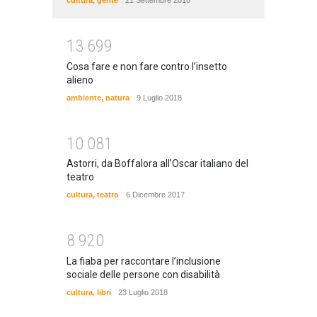
cultura
,
gente
21 Settembre 2018
1
3
6
9
9
Cosa fare e non fare contro l’insetto
alieno
ambiente
,
natura
9 Luglio 2018
1
0
0
8
1
Astorri, da Boffalora all’Oscar italiano del
teatro
cultura
,
teatro
6 Dicembre 2017
8
9
2
0
La fiaba per raccontare l’inclusione
sociale delle persone con disabilità
cultura
,
libri
23 Luglio 2018