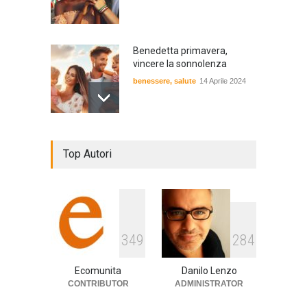
Benedetta primavera,
vincere la sonnolenza
benessere
,
salute
14 Aprile 2024
De Gregori Zalone, storia di
Top Autori
una vera amicizia
cultura
,
musica
14 Aprile 2024
E tu hai paura del buio?
3
4
9
2
8
4
cultura
,
società
1 Aprile 2024
Ecomunita
Danilo Lenzo
CONTRIBUTOR
ADMINISTRATOR