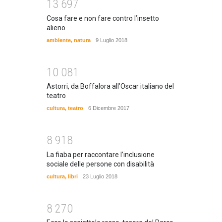
1
3
6
9
7
Cosa fare e non fare contro l’insetto
alieno
ambiente
,
natura
9 Luglio 2018
1
0
0
8
1
Astorri, da Boffalora all’Oscar italiano del
teatro
cultura
,
teatro
6 Dicembre 2017
8
9
1
8
La fiaba per raccontare l’inclusione
sociale delle persone con disabilità
cultura
,
libri
23 Luglio 2018
8
2
7
0