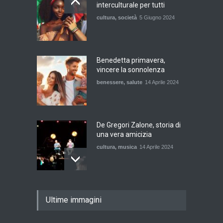
interculturale per tutti
cultura
,
società
5 Giugno 2024
Benedetta primavera,
vincere la sonnolenza
benessere
,
salute
14 Aprile 2024
De Gregori Zalone, storia di
una vera amicizia
cultura
,
musica
14 Aprile 2024
E tu hai paura del buio?
Ultime immagini
cultura
,
società
1 Aprile 2024