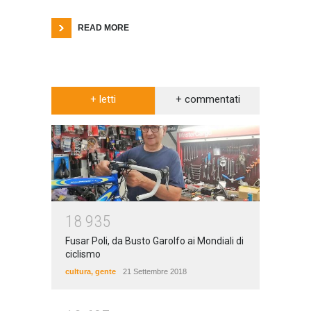
READ MORE
+ letti
+ commentati
1
8
9
3
5
Fusar Poli, da Busto Garolfo ai Mondiali di
ciclismo
cultura
,
gente
21 Settembre 2018