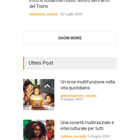
Ecco lo scoiattolo rosso, tesoro del Parco
del Ticino
ambiente
,
natura
31 Luglio 2018
SHOW MORE
Ultimi Post
Un eroe multifunzione nella
vita quotidiana
alimentazione
,
cucina
8 Giugno 2024
Una società multirazziale e
interculturale per tutti
cultura
,
società
5 Giugno 2024