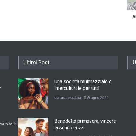
A
Ultimi Post
U
Una società multirazziale e
e
interculturale per tutti
cultura
,
società
5 Giugno 2024
Benedetta primavera, vincere
unita.it
la sonnolenza