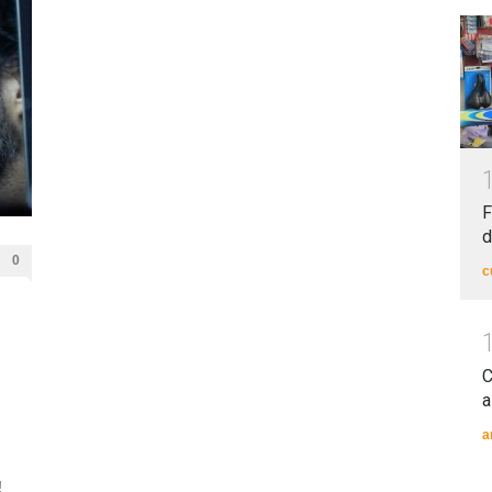
F
d
0
c
C
a
a
!