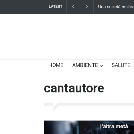
Una società multirazziale e interculturale pe
LATEST
HOME
AMBIENTE
SALUTE
cantautore