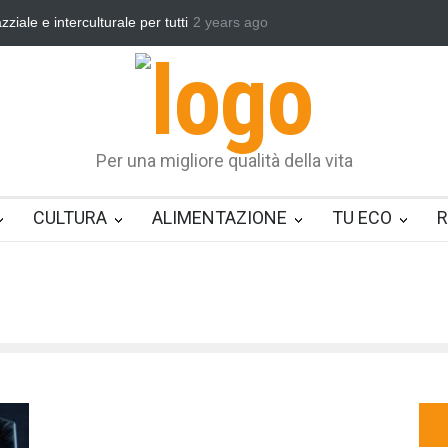
r tutti
Benedetta primavera, vincere la sonnolenza
2 years ago
Un eroe multif
Per una migliore qualità della vita
CULTURA
ALIMENTAZIONE
TU ECO
R