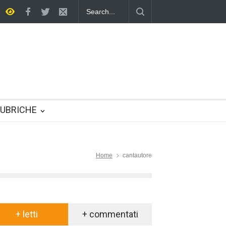
unzione nella vita quotidiana
UBRICHE
Home
cantautore
+ letti
+ commentati