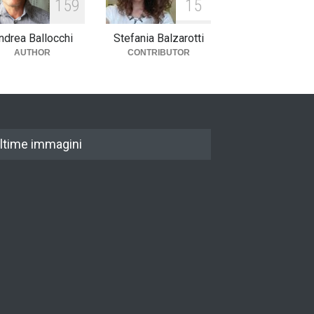
1
5
9
1
5
ndrea Ballocchi
Stefania Balzarotti
AUTHOR
CONTRIBUTOR
ltime immagini