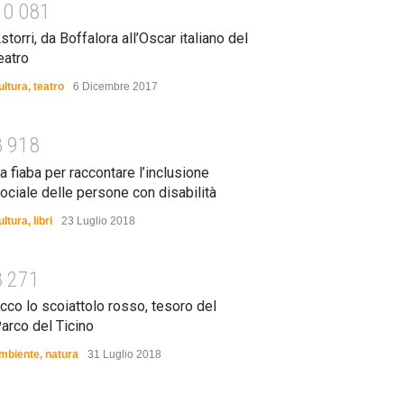
1
0
0
8
1
storri, da Boffalora all’Oscar italiano del
eatro
ultura
,
teatro
6 Dicembre 2017
8
9
1
8
a fiaba per raccontare l’inclusione
ociale delle persone con disabilità
ultura
,
libri
23 Luglio 2018
8
2
7
1
cco lo scoiattolo rosso, tesoro del
arco del Ticino
mbiente
,
natura
31 Luglio 2018