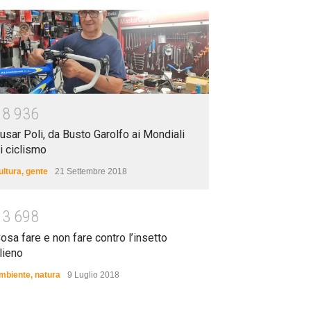
1
8
9
3
6
usar Poli, da Busto Garolfo ai Mondiali
i ciclismo
ultura
,
gente
21 Settembre 2018
1
3
6
9
8
osa fare e non fare contro l’insetto
lieno
mbiente
,
natura
9 Luglio 2018