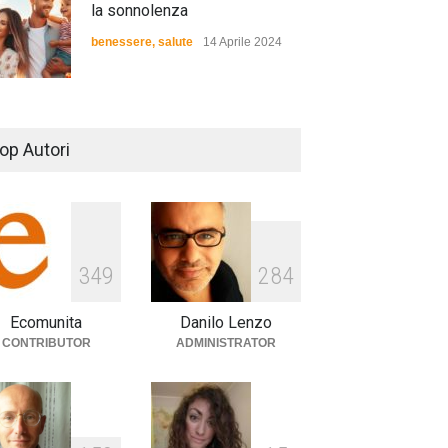
la sonnolenza
benessere
,
salute
14 Aprile 2024
De Gregori Zalone, storia di
una vera amicizia
op Autori
cultura
,
musica
14 Aprile 2024
E tu hai paura del buio?
3
4
9
2
8
4
cultura
,
società
1 Aprile 2024
Ecomunita
Danilo Lenzo
CONTRIBUTOR
ADMINISTRATOR