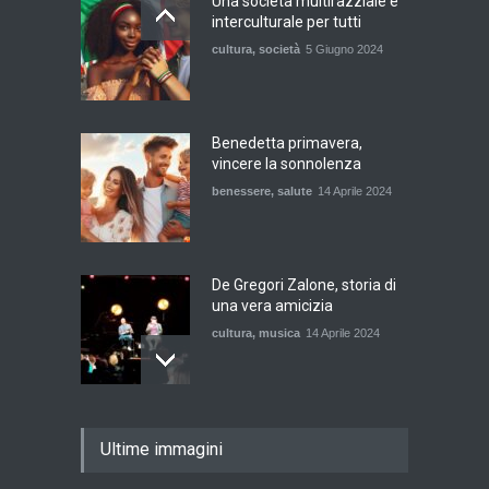
Una società multirazziale e
interculturale per tutti
cultura
,
società
5 Giugno 2024
Benedetta primavera,
vincere la sonnolenza
benessere
,
salute
14 Aprile 2024
De Gregori Zalone, storia di
una vera amicizia
cultura
,
musica
14 Aprile 2024
E tu hai paura del buio?
Ultime immagini
cultura
,
società
1 Aprile 2024