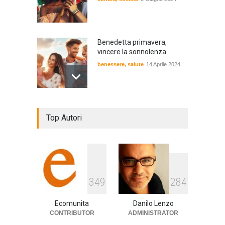
Benedetta primavera,
vincere la sonnolenza
benessere
,
salute
14 Aprile 2024
De Gregori Zalone, storia di
Top Autori
una vera amicizia
cultura
,
musica
14 Aprile 2024
E tu hai paura del buio?
349
284
cultura
,
società
1 Aprile 2024
Ecomunita
Danilo Lenzo
CONTRIBUTOR
ADMINISTRATOR