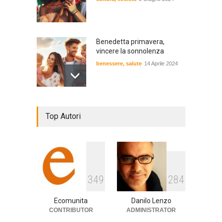
Benedetta primavera,
vincere la sonnolenza
benessere
,
salute
14 Aprile 2024
De Gregori Zalone, storia di
Top Autori
una vera amicizia
cultura
,
musica
14 Aprile 2024
E tu hai paura del buio?
349
284
cultura
,
società
1 Aprile 2024
Ecomunita
Danilo Lenzo
CONTRIBUTOR
ADMINISTRATOR