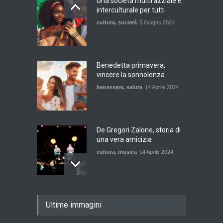
Una società multirazziale e
interculturale per tutti
cultura
,
società
5 Giugno 2024
Benedetta primavera,
vincere la sonnolenza
benessere
,
salute
14 Aprile 2024
De Gregori Zalone, storia di
una vera amicizia
cultura
,
musica
14 Aprile 2024
E tu hai paura del buio?
Ultime immagini
cultura
,
società
1 Aprile 2024