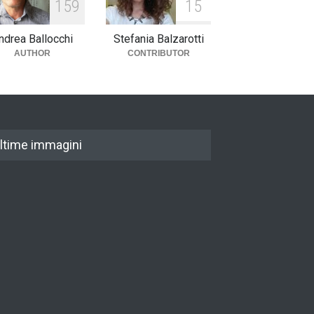
1
5
9
1
5
ndrea Ballocchi
Stefania Balzarotti
AUTHOR
CONTRIBUTOR
ltime immagini