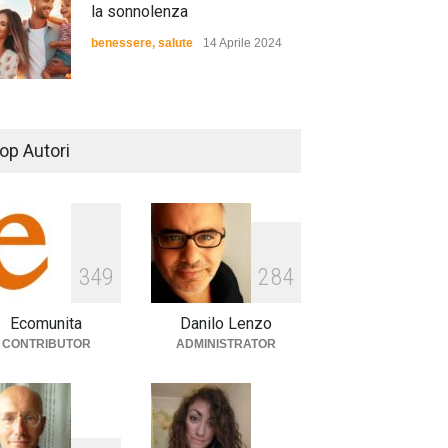
la sonnolenza
benessere
,
salute
14 Aprile 2024
De Gregori Zalone, storia di
una vera amicizia
op Autori
cultura
,
musica
14 Aprile 2024
E tu hai paura del buio?
3
4
9
2
8
4
cultura
,
società
1 Aprile 2024
Ecomunita
Danilo Lenzo
CONTRIBUTOR
ADMINISTRATOR