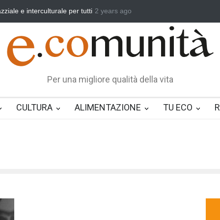
urale per tutti
Benedetta primavera, vincere la sonnolenza
2 years ago
Un eroe
Per una migliore qualità della vita
CULTURA
ALIMENTAZIONE
TU ECO
R