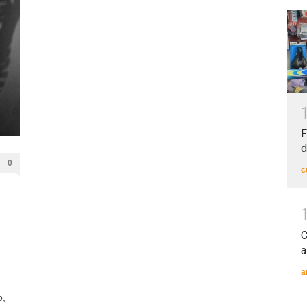
F
d
0
c
C
a
a
o,