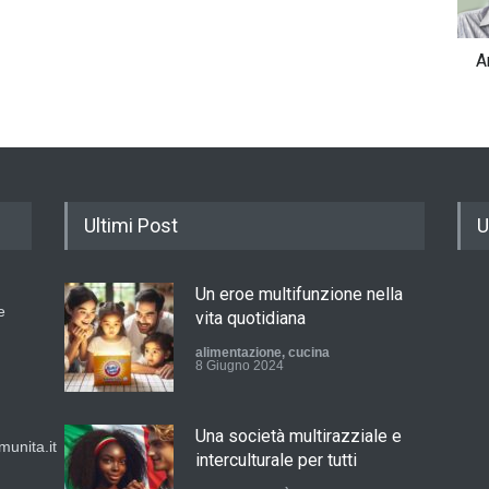
A
Ultimi Post
U
Un eroe multifunzione nella
e
vita quotidiana
alimentazione
,
cucina
8 Giugno 2024
Una società multirazziale e
unita.it
interculturale per tutti