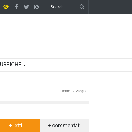
 multifunzione nella vita quotidiana
UBRICHE
Home
Alegher
+ letti
+ commentati