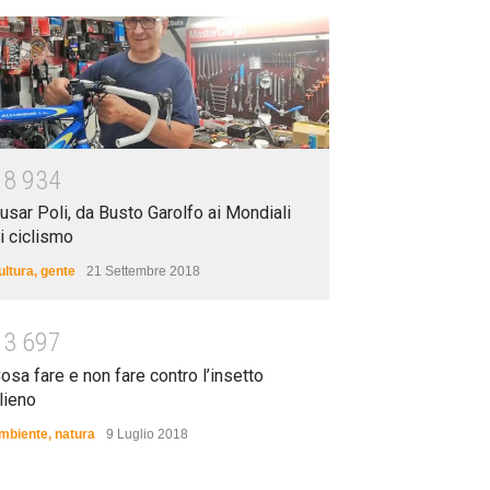
1
8
9
3
4
usar Poli, da Busto Garolfo ai Mondiali
i ciclismo
ultura
,
gente
21 Settembre 2018
1
3
6
9
7
osa fare e non fare contro l’insetto
lieno
mbiente
,
natura
9 Luglio 2018