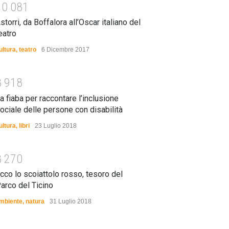
1
0
0
8
1
storri, da Boffalora all’Oscar italiano del
eatro
ultura
,
teatro
6 Dicembre 2017
8
9
1
8
a fiaba per raccontare l’inclusione
ociale delle persone con disabilità
ultura
,
libri
23 Luglio 2018
8
2
7
0
cco lo scoiattolo rosso, tesoro del
arco del Ticino
mbiente
,
natura
31 Luglio 2018