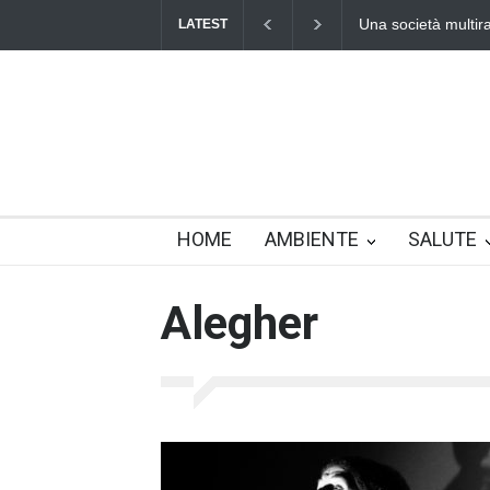
Una società multirazziale e intercult
LATEST
HOME
AMBIENTE
SALUTE
Alegher